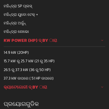
ମହିନ୍ଦ୍ରା SP ପ୍ଲସ୍
ମହିନ୍ଦ୍ରା ୟୁବୋ ଟେକ୍ +
ମହିନ୍ଦ୍ରା ଅର୍ଜୁନ୍
ମହିନ୍ଦ୍ରା ନୋଭୋ
KW POWER (HP) ଦ୍ BY ାରା
14.9 kW (20HP)
15.7 kW ରୁ 25.7 kW (21 ରୁ 35 HP)
26.5 ରୁ 37.3 kW (36 ରୁ 50 HP)
37.3 kW ଉପରେ ( 51 HP ଉପରେ)
କ୍ୟାଟେଗୋରୀ ଦ୍ BY ାରା
ପ୍ରୟୋଗଗୁଡିକ