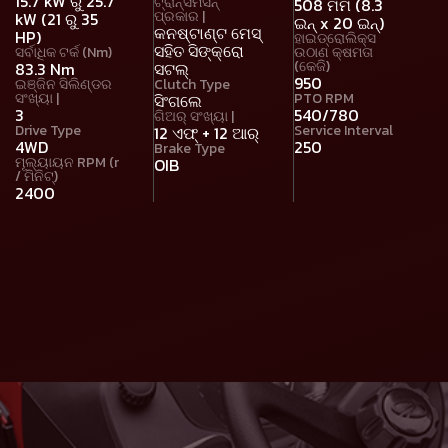
15.7 kW ରୁ 25.7
ଟ୍ରାନ୍ସମିସନ୍
508 ମିମି (8.3
ପ୍ରକାର |
kW (21 ରୁ 35
ଇନ୍ x 20 ଇନ୍)
କନଷ୍ଟାଣ୍ଟ ମେସ୍
HP)
ହାଇଡ୍ରୋଲିକ୍ସ
ସହିତ ସିଙ୍କ୍ରୋ
ସର୍ବାଧିକ ଟର୍କ (Nm)
ଉଠାଣ କ୍ଷମତା
(କେଜି)
83.3 Nm
ସଟଲ୍
950
ଇଞ୍ଜିନ ସିଲିଣ୍ଡର
Clutch Type
ସଂଖ୍ୟା |
PTO RPM
ସିଂଗଲେ
3
540/780
ଗିଅର୍ ସଂଖ୍ୟା |
Drive Type
Service Interval
12 ଏଫ୍ + 12 ଆର୍
4WD
250
Brake Type
ମୂଲ୍ୟାୟନ RPM (r
OIB
/ ମିନିଟ୍)
2400