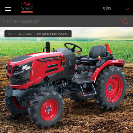
ଓଡିଆ
ଘର
ମହିନ୍ଦ୍ରା Oja
ମହିନ୍ଦ୍ରା OJA 2124 ଟ୍ରାକ୍ଟର