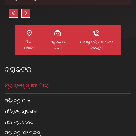
ଡିଲର
ଅନୁସନ୍ଧାନ
ଆମକୁ ବର୍ତ୍ତମାନ କଲ
ଖୋଜ |
କର |
କରନ୍ତୁ |
ଟ୍ରାକ୍ଟର୍
ବ୍ରାଣ୍ଡସ୍ ଦ୍ BY ାରା
ମହିନ୍ଦ୍ରା OJA
ମହିନ୍ଦ୍ରା ଯୁବରାଜ
ମହିନ୍ଦ୍ରା ଜିଭୋ
ମହିନ୍ଦ୍ରା XP ପ୍ଲସ୍