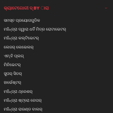
କ୍ୟାଟେଗୋରୀ ଦ୍ BY ାରା
ସମସ୍ତ ପ୍ରୟୋଗଗୁଡିକ
ମହିନ୍ଦ୍ରା ଦ୍ୱାରା ଧର୍ତି ମିତ୍ର ରୋଟାଭେଟର୍
ମହିନ୍ଦ୍ରା କଲ୍ଟିଭେଟର୍
ଲେଜର୍ ଲେଭେଲର୍
ଏମ୍.ବି ପ୍ଲଗ୍
ମିନିଭେଟର୍
ସୁପର୍ ସିଡର୍
ହାର୍ଭେଷ୍ଟର୍
ମହିନ୍ଦ୍ରା ଥ୍ରେଶର୍
ମହିନ୍ଦ୍ରା ଷ୍ଟ୍ରୋ ରେପର୍
ମହିନ୍ଦ୍ରା ରାଉଣ୍ଡ ବାଲର୍