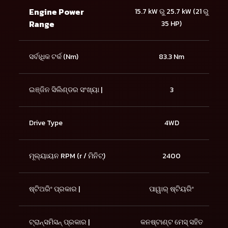
Engine Power
15.7 kW ରୁ 25.7 kW (21 ରୁ
Range
35 HP)
ସର୍ବାଧିକ ଟର୍କ (Nm)
83.3 Nm
ଇଞ୍ଜିନ ସିଲିଣ୍ଡର ସଂଖ୍ୟା |
3
Drive Type
4WD
ମୂଲ୍ୟାୟନ RPM (r / ମିନିଟ୍)
2400
ଷ୍ଟିଅରିଂ ପ୍ରକାର |
ପାୱାର୍ ଷ୍ଟିୟରିଂ
ଟ୍ରାନ୍ସମିସନ୍ ପ୍ରକାର |
କନଷ୍ଟାଣ୍ଟ ମେସ୍ ସହିତ