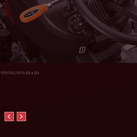
ଏଫ୍/ଆର୍ ସଟଲ୍ (12 x 12)