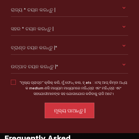
ରାଜ୍ୟ * ଚୟନ କରନ୍ତୁ |
ସହର * ଚୟନ କରନ୍ତୁ |
ବ୍ରାଣ୍ଡ ଚୟନ କରନ୍ତୁ |*
ଉତ୍ପାଦ ଚୟନ କରନ୍ତୁ |*
“ମୂଲ୍ୟ ପ୍ରାପ୍ତ” କ୍ଲିକ୍ କରି, ମୁଁ ଫୋନ୍ କଲ, ହ୍ ats ାଟସ୍ ଆପ୍ କିମ୍ବା ଅନ୍ୟ
କ medium ଣସି ମାଧ୍ୟମ ମାଧ୍ୟମରେ ମହିନ୍ଦ୍ରା ଏବଂ ମହିନ୍ଦ୍ରା ଏବଂ
ସହଯୋଗୀମାନଙ୍କ ସହ ଯୋଗାଯୋଗ କରିବାକୁ ରାଜି ଅଟେ।
Frequently Asked