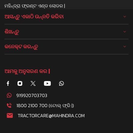
ମହିନ୍ଦ୍ରା ଫ୍ରଣ୍ଟ ଏଣ୍ଡ ଲୋଡର |
ଆସନ୍ତୁ ଏକାଠି ଉନ୍ନତି କରିବା
ଶିଖନ୍ତୁ
କନେକ୍ଟ କରନ୍ତୁ
ଆମକୁ ଅନୁସରଣ କର |
919920703703
1800 2100 700 (ଟୋଲ୍ ଫ୍ରି |)
TRACTORCARE@MAHINDRA.COM