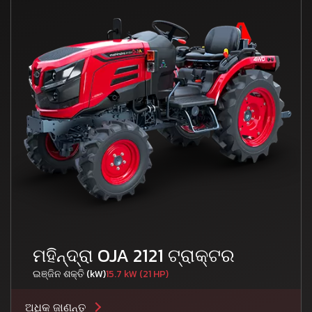
ମହିନ୍ଦ୍ରା OJA 2121 ଟ୍ରାକ୍ଟର
ଇଞ୍ଜିନ ଶକ୍ତି (kW)
15.7 kW (21 HP)
ଅଧିକ ଜାଣନ୍ତୁ