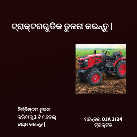
ଟ୍ରାକ୍ଟରଗୁଡିକ ତୁଳନା କରନ୍ତୁ |
ନିର୍ଦ୍ଦିଷ୍ଟତା ତୁଳନା
କରିବାକୁ 2 ଟି ମଡେଲ୍
ମହିନ୍ଦ୍ରା OJA 2124
ଚୟନ କରନ୍ତୁ |
ଟ୍ରାକ୍ଟର