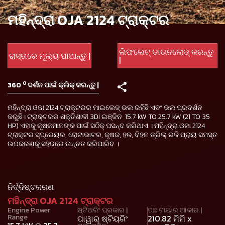
ମହିନ୍ଦ୍ରା OJA 2124 ଟ୍ରାକ୍ଟର
ଲିଫଲେଟ୍ ଡାଉନଲୋଡ୍ କରନ୍ତୁ
ରାସ୍ତାରେ ମୂଲ୍ୟ ପାଆନ୍ତୁ |
|
0
360
ଦର୍ଶନ ପାଇଁ କ୍ଲିକ୍ କରନ୍ତୁ |
ମହିନ୍ଦ୍ରା ଓଜା 2124 ଟ୍ରାକ୍ଟରର ମାଇଲେଜ୍ ଭଲ ରହିଛି ଏବଂ ଭଲ ପ୍ରଦର୍ଶନ
କରୁଛି। ଟ୍ରାକ୍ଟରର ଶକ୍ତିଶାଳୀ 3DI ଇଞ୍ଜିନ 15.7 kW TO 25.7 kW (21 TO 35
HP) ଏହାକୁ କୃଷକମାନଙ୍କ ପାଇଁ ସଠିକ୍ ପସନ୍ଦ କରିଥାଏ । ମହିନ୍ଦ୍ରା ଓଜା 2124
ଟ୍ରାକ୍ଟର ସ୍ପ୍ରେୟର, ରୋଟାଭାଟର, କୃଷକ, ହଳ, ବିହନ ଡ୍ରିଲ୍ ଭଳି ପ୍ରାୟ ସମସ୍ତ
ଉପକରଣକୁ ସହଜରେ ଉନ୍ନତ କରିପାରିବ ।
ନିର୍ଦ୍ଦିଷ୍ଟକରଣ
ମହିନ୍ଦ୍ରା OJA 2124 ଟ୍ରାକ୍ଟର
Engine Power
ଷ୍ଟିଅରିଂ ପ୍ରକାର |
ପଛ ଟାୟାର ଆକାର |
Range
ପାୱାର୍ ଷ୍ଟିୟରିଂ
210.82 ମିମି x