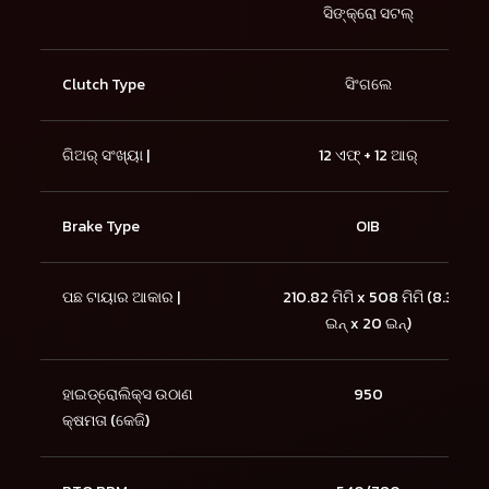
ସିଙ୍କ୍ରୋ ସଟଲ୍
Clutch Type
ସିଂଗଲେ
ଗିଅର୍ ସଂଖ୍ୟା |
12 ଏଫ୍ + 12 ଆର୍
Brake Type
OIB
ପଛ ଟାୟାର ଆକାର |
210.82 ମିମି x 508 ମିମି (8.3
ଇନ୍ x 20 ଇନ୍)
ହାଇଡ୍ରୋଲିକ୍ସ ଉଠାଣ
950
କ୍ଷମତା (କେଜି)