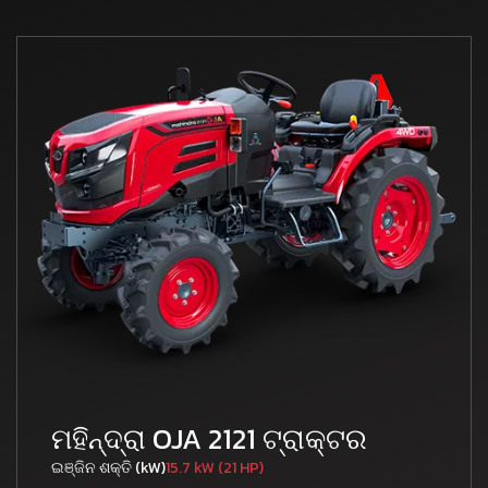
ମହିନ୍ଦ୍ରା OJA 2121 ଟ୍ରାକ୍ଟର
ଇଞ୍ଜିନ ଶକ୍ତି (kW)
15.7 kW (21 HP)