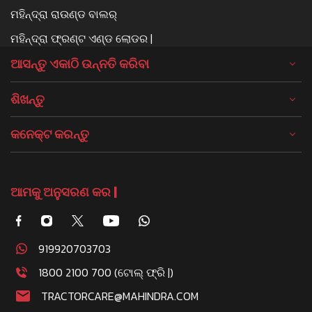
ମହିନ୍ଦ୍ରା ରାଉଣ୍ଡ ବାଲର୍
ମହିନ୍ଦ୍ରା ଫ୍ରଣ୍ଟ ଏଣ୍ଡ ଲୋଡର |
ଆସନ୍ତୁ ଏକାଠି ଉନ୍ନତି କରିବା
ଶିଖନ୍ତୁ
କନେକ୍ଟ କରନ୍ତୁ
ଆମକୁ ଅନୁସରଣ କର |
919920703703
1800 2100 700 (ଟୋଲ୍ ଫ୍ରି |)
TRACTORCARE@MAHINDRA.COM