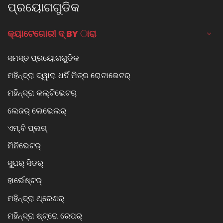
ପ୍ରୟୋଗଗୁଡିକ
କ୍ୟାଟେଗୋରୀ ଦ୍ BY ାରା
ସମସ୍ତ ପ୍ରୟୋଗଗୁଡିକ
ମହିନ୍ଦ୍ରା ଦ୍ୱାରା ଧର୍ତି ମିତ୍ର ରୋଟାଭେଟର୍
ମହିନ୍ଦ୍ରା କଲ୍ଟିଭେଟର୍
ଲେଜର୍ ଲେଭେଲର୍
ଏମ୍.ବି ପ୍ଲଗ୍
ମିନିଭେଟର୍
ସୁପର୍ ସିଡର୍
ହାର୍ଭେଷ୍ଟର୍
ମହିନ୍ଦ୍ରା ଥ୍ରେଶର୍
ମହିନ୍ଦ୍ରା ଷ୍ଟ୍ରୋ ରେପର୍