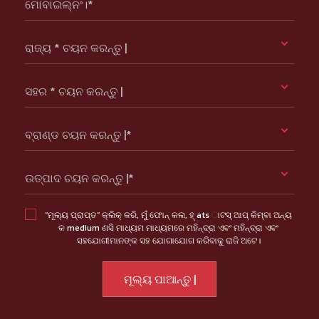
ମୋବାଇଲ୍ନଂ।*
ରାଜ୍ୟ * ଚୟନ କରନ୍ତୁ |
ସହର * ଚୟନ କରନ୍ତୁ |
ବ୍ରାଣ୍ଡ ଚୟନ କରନ୍ତୁ |*
ଉତ୍ପାଦ ଚୟନ କରନ୍ତୁ |*
“ମୂଲ୍ୟ ପ୍ରାପ୍ତ” କ୍ଲିକ୍ କରି, ମୁଁ ଫୋନ୍ କଲ, ହ୍ ats ାଟସ୍ ଆପ୍ କିମ୍ବା ଅନ୍ୟ
କ medium ଣସି ମାଧ୍ୟମ ମାଧ୍ୟମରେ ମହିନ୍ଦ୍ରା ଏବଂ ମହିନ୍ଦ୍ରା ଏବଂ
ସହଯୋଗୀମାନଙ୍କ ସହ ଯୋଗାଯୋଗ କରିବାକୁ ରାଜି ଅଟେ।