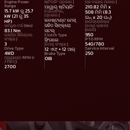
Engine Power
ଷ୍ଟିଅରିଂ ପ୍ରକାର |
ପଛ ଟାୟାର ଆକାର |
Range
ପାୱାର୍ ଷ୍ଟିୟରିଂ
210.82 ମିମି x
15.7 kW ରୁ 25.7
ଟ୍ରାନ୍ସମିସନ୍
508 ମିମି (8.3
ପ୍ରକାର |
kW (21 ରୁ 35
ଇନ୍ x 20 ଇନ୍)
କନଷ୍ଟାଣ୍ଟ ମେସ୍
HP)
ହାଇଡ୍ରୋଲିକ୍ସ
ସହିତ ସିଙ୍କ୍ରୋ
ସର୍ବାଧିକ ଟର୍କ (Nm)
ଉଠାଣ କ୍ଷମତା
(କେଜି)
83.1 Nm
ସଟଲ୍
950
ଇଞ୍ଜିନ ସିଲିଣ୍ଡର
Clutch Type
ସଂଖ୍ୟା |
PTO RPM
ସିଂଗଲେ
3
540/780
ଗିଅର୍ ସଂଖ୍ୟା |
Drive Type
Service Interval
12 ଏଫ୍ + 12 ଆର୍
4WD
250
Brake Type
ମୂଲ୍ୟାୟନ RPM (r
OIB
/ ମିନିଟ୍)
2700