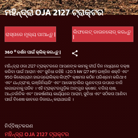
ମହିନ୍ଦ୍ରା OJA 2127 ଟ୍ରାକ୍ଟର
ଲିଫଲେଟ୍ ଡାଉନଲୋଡ୍ କରନ୍ତୁ
ରାସ୍ତାରେ ମୂଲ୍ୟ ପାଆନ୍ତୁ |
|
0
360
ଦର୍ଶନ ପାଇଁ କ୍ଲିକ୍ କରନ୍ତୁ |
ମହିନ୍ଦ୍ରା ଓଜା 2127 ଟ୍ରାକ୍ଟରରେ ଆପଣଙ୍କ କାମକୁ ଦୀର୍ଘ ଦିନ ମଧ୍ୟରେ ଦକ୍ଷ
କରିବା ପାଇଁ ଆରାମ ଏବଂ ସୁବିଧା ରହିଛି । 20.5 kW (27 HP) ଇଞ୍ଜିନ ଶକ୍ତି ଏବଂ
950 କିଲୋଗ୍ରାମ ହାଇଡ୍ରୋଲିକ୍ସ ଲିଫ୍ଟିଂ କ୍ଷମତା କଠିନ ପରିଶ୍ରମ କରିଥାଏ
ଏବଂ ଯନ୍ତ୍ରାଂଶ, ଇଞ୍ଜିନିୟରିଂ ଏବଂ ଆସେମ୍ବଲିର ଗୁଣବତ୍ତା ଉପରେ ବାଜି
ଲଗାଇବାକୁ ପଡିବ । ଏହି ଟ୍ରାକ୍ଟରଗୁଡ଼ିକ ଅଙ୍ଗୁର କ୍ଷେତ, ବଗିଚା ଚାଷ,
ଆନ୍ତର୍ଜାତିକ ଏବଂ ଆକର୍ଷଣୀୟ କାର୍ଯ୍ୟରେ ଆରାମ, ସୁବିଧା ଏବଂ ସଠିକତା ଆଣିବା
ପାଇଁ ବିଶେଷ ଭାବରେ ଡିଜାଇନ୍ କରାଯାଇଛି ।
ନିର୍ଦ୍ଦିଷ୍ଟକରଣ
ମହିନ୍ଦ୍ରା OJA 2127 ଟ୍ରାକ୍ଟର