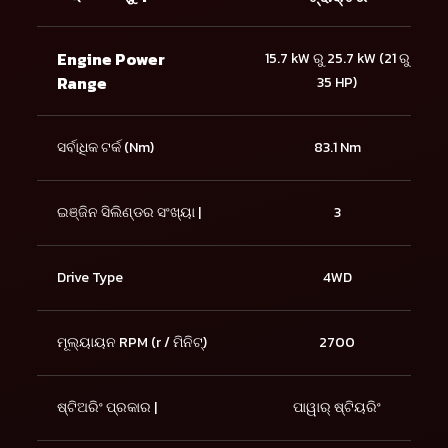
Engine Power
15.7 kW ରୁ 25.7 kW (21 ରୁ
Range
35 HP)
ସର୍ବାଧିକ ଟର୍କ (Nm)
83.1 Nm
ଇଞ୍ଜିନ ସିଲିଣ୍ଡର ସଂଖ୍ୟା |
3
Drive Type
4WD
ମୂଲ୍ୟାୟନ RPM (r / ମିନିଟ୍)
2700
ଷ୍ଟିଅରିଂ ପ୍ରକାର |
ପାୱାର୍ ଷ୍ଟିୟରିଂ