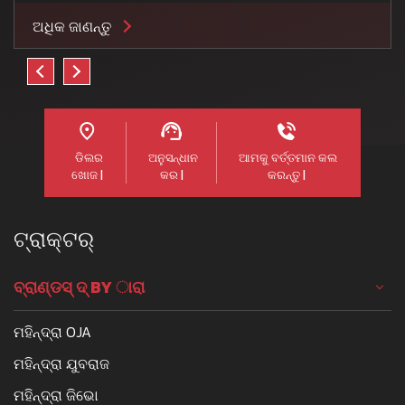
ଅଧିକ ଜାଣନ୍ତୁ
ଡିଲର
ଅନୁସନ୍ଧାନ
ଆମକୁ ବର୍ତ୍ତମାନ କଲ
ଖୋଜ |
କର |
କରନ୍ତୁ |
ଟ୍ରାକ୍ଟର୍
ବ୍ରାଣ୍ଡସ୍ ଦ୍ BY ାରା
ମହିନ୍ଦ୍ରା OJA
ମହିନ୍ଦ୍ରା ଯୁବରାଜ
ମହିନ୍ଦ୍ରା ଜିଭୋ