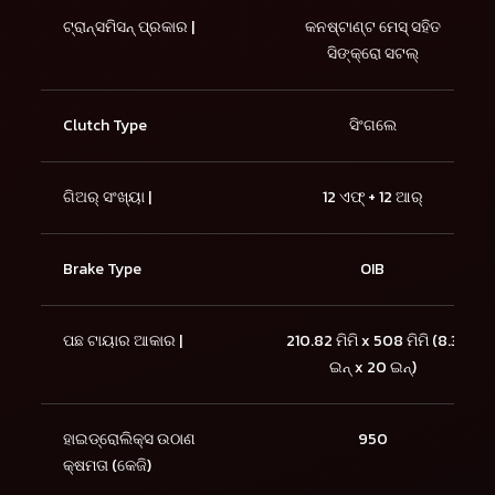
ଟ୍ରାନ୍ସମିସନ୍ ପ୍ରକାର |
କନଷ୍ଟାଣ୍ଟ ମେସ୍ ସହିତ
ସିଙ୍କ୍ରୋ ସଟଲ୍
Clutch Type
ସିଂଗଲେ
ଗିଅର୍ ସଂଖ୍ୟା |
12 ଏଫ୍ + 12 ଆର୍
Brake Type
OIB
ପଛ ଟାୟାର ଆକାର |
210.82 ମିମି x 508 ମିମି (8.3
ଇନ୍ x 20 ଇନ୍)
ହାଇଡ୍ରୋଲିକ୍ସ ଉଠାଣ
950
କ୍ଷମତା (କେଜି)