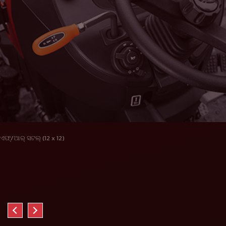
ଏଫ୍/ଆର୍ ସଟଲ୍ (12 x 12)