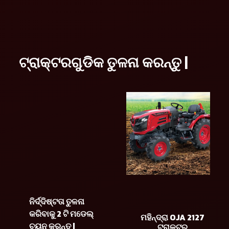
ଟ୍ରାକ୍ଟରଗୁଡିକ ତୁଳନା କରନ୍ତୁ |
ନିର୍ଦ୍ଦିଷ୍ଟତା ତୁଳନା
କରିବାକୁ 2 ଟି ମଡେଲ୍
ମହିନ୍ଦ୍ରା OJA 2127
ଚୟନ କରନ୍ତୁ |
ଟ୍ରାକ୍ଟର