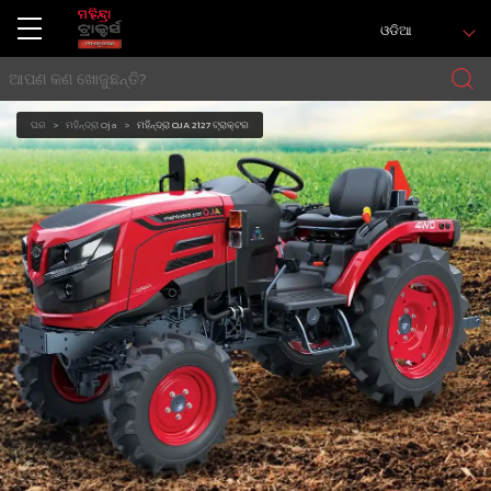
ଓଡିଆ
ଘର
ମହିନ୍ଦ୍ରା Oja
ମହିନ୍ଦ୍ରା OJA 2127 ଟ୍ରାକ୍ଟର