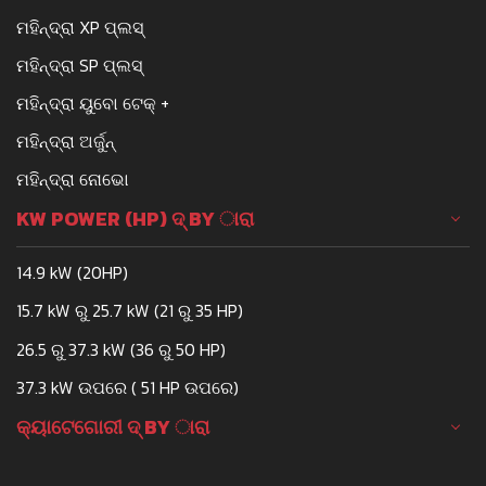
ମହିନ୍ଦ୍ରା XP ପ୍ଲସ୍
ମହିନ୍ଦ୍ରା SP ପ୍ଲସ୍
ମହିନ୍ଦ୍ରା ୟୁବୋ ଟେକ୍ +
ମହିନ୍ଦ୍ରା ଅର୍ଜୁନ୍
ମହିନ୍ଦ୍ରା ନୋଭୋ
KW POWER (HP) ଦ୍ BY ାରା
14.9 kW (20HP)
15.7 kW ରୁ 25.7 kW (21 ରୁ 35 HP)
26.5 ରୁ 37.3 kW (36 ରୁ 50 HP)
37.3 kW ଉପରେ ( 51 HP ଉପରେ)
କ୍ୟାଟେଗୋରୀ ଦ୍ BY ାରା