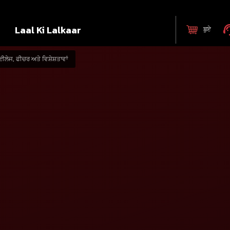
Laal Ki Lalkaar
ਬੁਏ
ੇਜ, ਫੀਚਰ ਅਤੇ ਵਿਸ਼ੇਸ਼ਤਾਵਾਂ