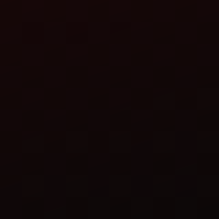
Jul
ਮਹਿ
ਟ੍ਰ
ਦੀ 