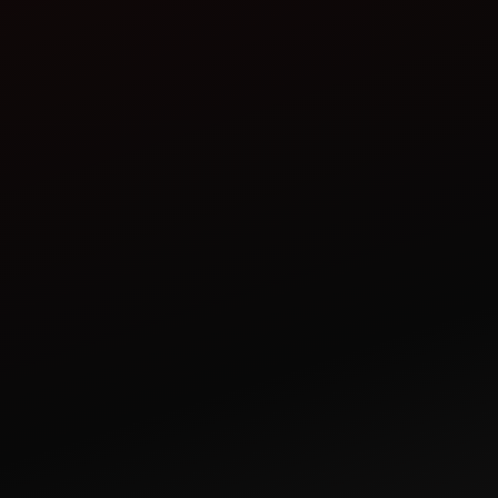
ਗਾ
Jun 02, 2023
Mar 22, 202
ਭਾਰਤ ਵਿੱਚ ਖੇਤੀਬਾੜੀ ਲਈ ਸਭ ਤੋਂ
ਮੂੰਗਫਲੀ ਦੀ
ਵਧੀਆ ਟ੍ਰੈਕਟਰ ਕਿਹੜਾ ਹੈ?
ਦੀ ਚੋਣ ਕਰ