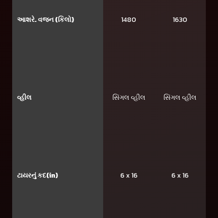
આશરે. વજન (કિલો)
1480
1630
વ્હીલ
સિંગલ વ્હીલ
સિંગલ વ્હીલ
ટાયરનું કદ(in)
6 x 16
6 x 16