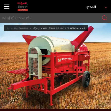
ગુજરાતી
ઘર
મહિન્દ્રા થ્રેશર
મહિન્દ્રા દ્વારા ધરતી મિત્ર પૅડી મલ્ટી ક્રોપ થ્રેશર (63 x 36)