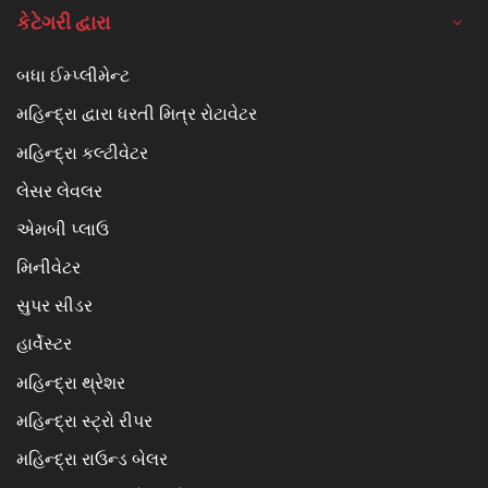
કેટેગરી દ્વારા
બધા ઈમ્પ્લીમેન્ટ
મહિન્દ્રા દ્વારા ધરતી મિત્ર રોટાવેટર
મહિન્દ્રા કલ્ટીવેટર
લેસર લેવલર
એમબી પ્લાઉ
મિનીવેટર
સુપર સીડર
હાર્વેસ્ટર
મહિન્દ્રા થ્રેશર
મહિન્દ્રા સ્ટ્રો રીપર
મહિન્દ્રા રાઉન્ડ બેલર