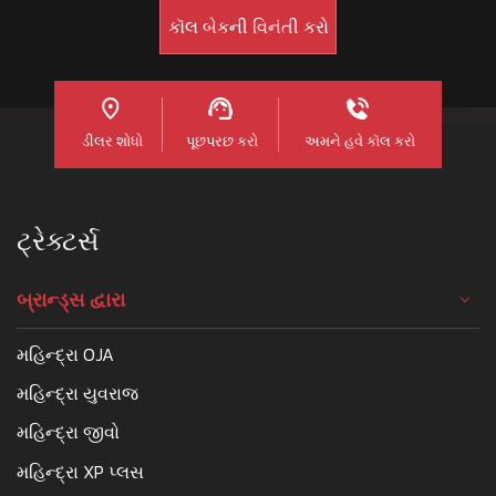
ડીલર શોધો
પૂછપરછ કરો
અમને હવે કૉલ કરો
ટ્રેક્ટર્સ
બ્રાન્ડ્સ દ્વારા
મહિન્દ્રા OJA
મહિન્દ્રા યુવરાજ
મહિન્દ્રા જીવો
મહિન્દ્રા XP પ્લસ