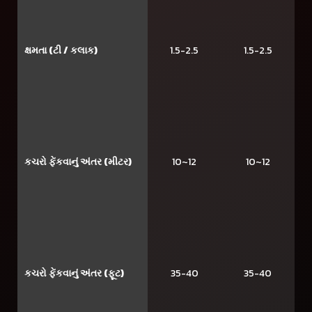
ક્ષમતા (ટી / કલાક)
1.5-2.5
1.5-2.5
કચરો ફેંકવાનું અંતર (મીટર)
10~12
10~12
કચરો ફેંકવાનું અંતર (ફૂટ)
35-40
35-40