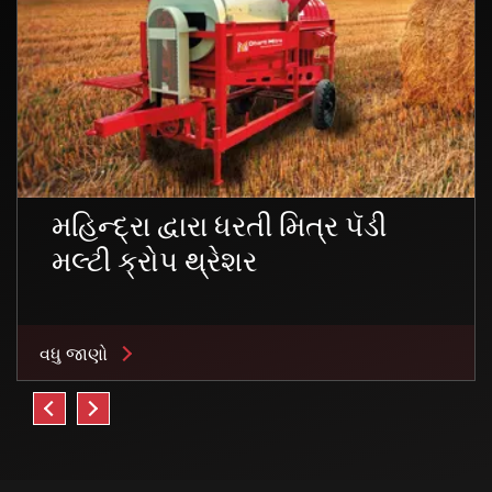
મહિન્દ્રા દ્વારા ધરતી મિત્ર પૅડી
મલ્ટી ક્રોપ થ્રેશર
વધુ જાણો