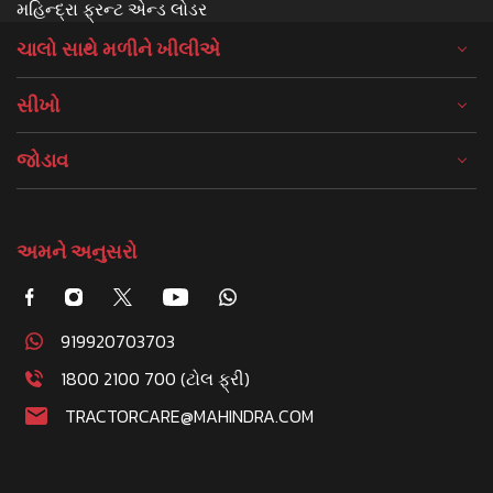
મહિન્દ્રા ફ્રન્ટ એન્ડ લોડર
ચાલો સાથે મળીને ખીલીએ
સીખો
જોડાવ
અમને અનુસરો
919920703703
1800 2100 700 (ટોલ ફ્રી)
TRACTORCARE@MAHINDRA.COM