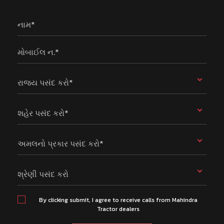
નામ*
મોબાઈલ ન.*
રાજ્ય પસંદ કરો*
શહેર પસંદ કરો*
અમલનો પ્રકાર પસંદ કરો*
શ્રેણી પસંદ કરો
By clicking submit, I agree to receive calls from Mahindra
Tractor dealers