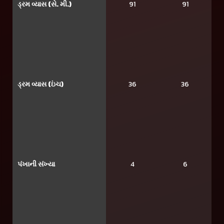
ડ્રમ વ્યાસ (સે. મી.)
91
91
ડ્રમ વ્યાસ (ઇંચ)
36
36
પંખાની સંખ્યા
4
6