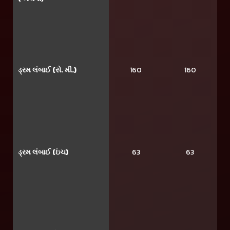
ડ્રમ લંબાઈ (સે. મી.)
160
160
ડ્રમ લંબાઈ (ઇંચ)
63
63