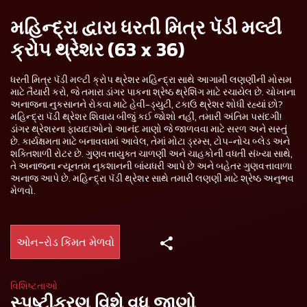
મહિન્દ્રા દ્વારા ધરતી મિત્ર પૅડી મલ્ટી
ક્રોપ થ્રેશર (63 x 36)
ધરતી મિત્ર પૅડી મલ્ટી ક્રોપ થ્રેશર મહિન્દ્રા સાથે આગામી લણણીની મોસમ
માટે તૈયારી કરો, જે તમારા ડાંગર પાકના શ્રેષ્ઠ થ્રેશિંગ માટે રચાયેલ છે. ચોખાના
અનાજના નુકસાનને રોકવા માટે હેવી-ડ્યુટી, ટકાઉ થ્રેશર શોધી રહ્યાં છો?
મહિન્દ્રા પૅડી થ્રેશર શિવાય બીજું કઈ જોશો નહીં, તમારી અંતિમ પસંદગી!
ડાંગર થ્રેશરના ફાયદાઓનો આનંદ માણો જે જાળવવા માટે સરળ અને સસ્તું
છે. કાર્યક્ષમતા માટે બનાવવામાં આવેલ, તેમાં મોટા ડ્રમ્સ, ટોપ-નોચ બ્લેડ અને
શક્તિશાળી રોટર છે. ગુણવત્તાયુક્ત ચાળણી અને ચાહકોની વધતી સંખ્યા સાથે,
તે અનાજના ન્યૂનતમ નુકશાનની બાંયધરી આપે છે અને બહેતર ગુણવત્તાવાળા
અનાજ આપે છે. મહિન્દ્રા પૅડી થ્રેશર સાથે તમારી લણણી માટે શ્રેષ્ઠ અનુભવ
મેળવો.
ઓન-રોડ કિંમત મેળવો
વિશિષ્ટતાઓ
સ્પષ્ટીકરણ વિશે વધુ જાણો