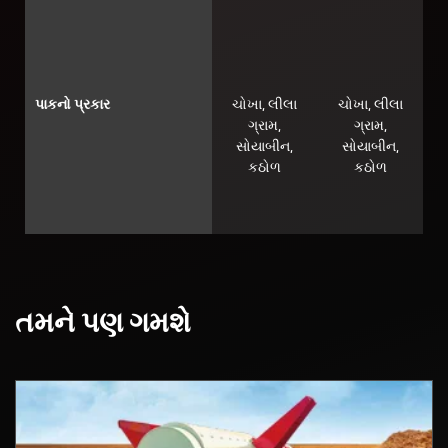
પાકનો પ્રકાર
ચોખા, લીલા
ચોખા, લીલા
ગ્રામ,
ગ્રામ,
સોયાબીન,
સોયાબીન,
કઠોળ
કઠોળ
તમને પણ ગમશે