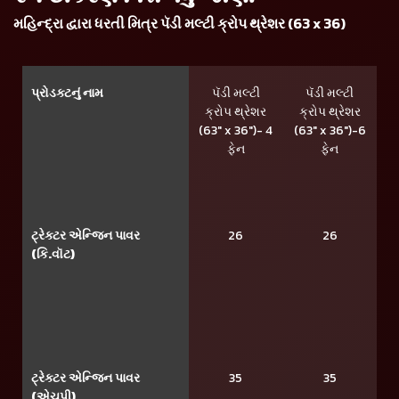
મહિન્દ્રા દ્વારા ધરતી મિત્ર પૅડી મલ્ટી ક્રોપ થ્રેશર (63 x 36)
પ્રોડક્ટનું નામ
પૅડી મલ્ટી
પૅડી મલ્ટી
ક્રોપ થ્રેશર
ક્રોપ થ્રેશર
(63" x 36")- 4
(63" x 36")-6
ફેન
ફેન
ટ્રેક્ટર એન્જિન પાવર
26
26
(કિ.વૉટ)
ટ્રેક્ટર એન્જિન પાવર
35
35
(એચપી)