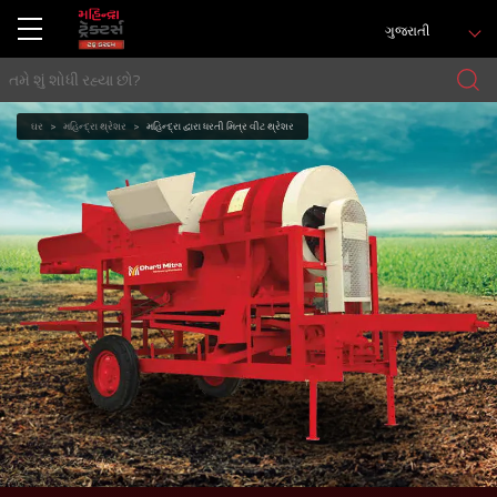
ગુજરાતી
ઘર
મહિન્દ્રા થ્રેશર
મહિન્દ્રા દ્વારા ધરતી મિત્ર વીટ થ્રેશર