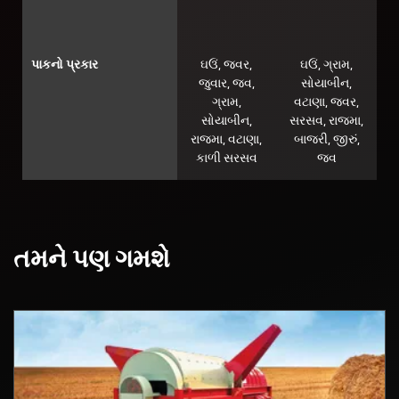
પાકનો પ્રકાર
ઘઉં, જવર,
ઘઉં, ગ્રામ,
જુવાર, જવ,
સોયાબીન,
ગ્રામ,
વટાણા, જવર,
સોયાબીન,
સરસવ, રાજમા,
રાજમા, વટાણા,
બાજરી, જીરું,
કાળી સરસવ
જવ
તમને પણ ગમશે