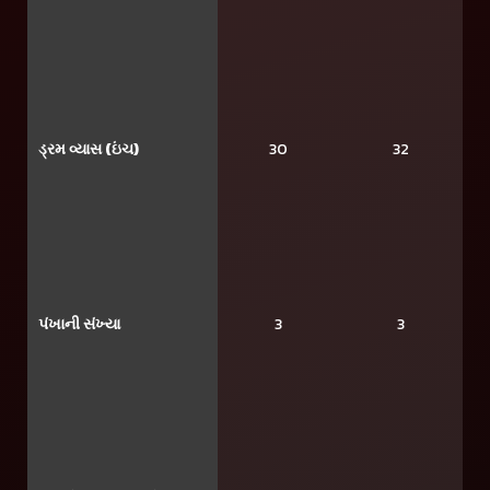
ડ્રમ વ્યાસ (ઇંચ)
30
32
પંખાની સંખ્યા
3
3