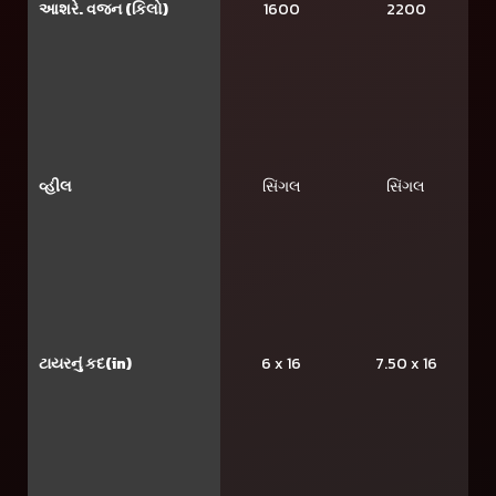
આશરે. વજન (કિલો)
1600
2200
વ્હીલ
સિંગલ
સિંગલ
ટાયરનું કદ(in)
6 x 16
7.50 x 16