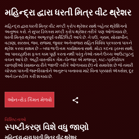
મહિન્દ્રા દ્વારા ધરતી મિત્ર વીટ થ્રેશર
મહિન્દ્રા દ્વારા ધરતી મિત્ર વીટ મલ્ટી ક્રોપ થ્રેશર સાથે બહેતર થ્રેશિંગનો
અનુભવ કરો. તે સુપર ડિલક્સ મલ્ટી ક્રોપ થ્રેશર તરીકે પણ ઓળખાય છે,
ધરતી મિત્રા થ્રેશર અભૂતપૂર્વ વર્સેટિલિટી આપે છે. તે ઘઉં, ગ્રામ, સોયાબીન,
વટાણા, સરસવ, જવ, રાજમા, જુવાર અનેબાજરા સહિત વિવિધ પ્રકારના પાકને
થ્રેશ કરવા સક્ષમ છે – બધા જ ઉત્તમ કાર્યક્ષમતા સાથે. મોટા કદના ડ્રમ્સ સાથે,
આ પાવરહાઉસ ફક્ત કામ પૂર્ણ કરતા નથી પરંતુ તેઓ તમને ઉચ્ચ આઉટપુટનું
વચન આપે છે. અહીં વાસ્તવિક ગેમ-ચેન્જર એ મજબૂત, કાટ-પ્રતિરોધક
ચાળણીઓ (સામાન્ય રીતે 'જાળી' તરીકે ઓળખાય છે) નો સમાવેશ છે જે તમારી
ચોક્કસ પાકની જરૂરિયાતોને અનુરૂપ બનાવવા માટે વિના પ્રયાસે ઍક્સેસ, દૂર
અને ઇન્સ્ટોલ કરી શકાય છે.
ઓન-રોડ કિંમત મેળવો
વિશિષ્ટતાઓ
સ્પષ્ટીકરણ વિશે વધુ જાણો
મહિન્દ્રા દ્વારા ધરતી મિત્ર વીટ થ્રેશર