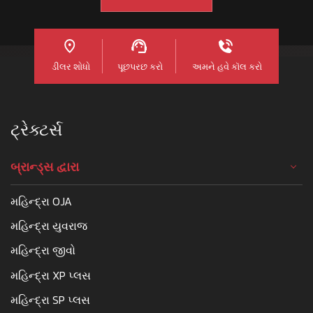
ડીલર શોધો
પૂછપરછ કરો
અમને હવે કૉલ કરો
ટ્રેક્ટર્સ
બ્રાન્ડ્સ દ્વારા
મહિન્દ્રા OJA
મહિન્દ્રા યુવરાજ
મહિન્દ્રા જીવો
મહિન્દ્રા XP પ્લસ
મહિન્દ્રા SP પ્લસ