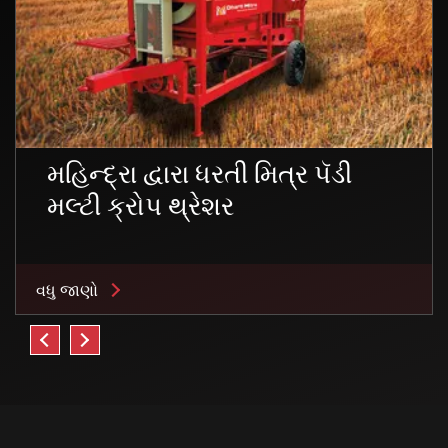
મહિન્દ્રા દ્વારા ધરતી મિત્ર પૅડી
મલ્ટી ક્રોપ થ્રેશર
વધુ જાણો