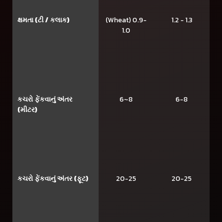
ક્ષમતા (ટી / કલાક)
(Wheat) 0.9-
1.2 - 1.3
1.0
કચરો ફેંકવાનું અંતર
6~8
6-8
(મીટર)
કચરો ફેંકવાનું અંતર (ફૂટ)
20-25
20-25