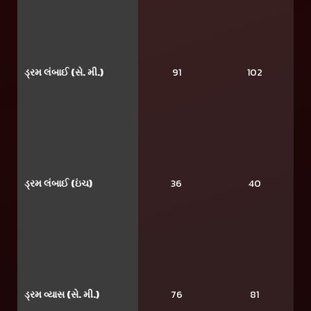
ડ્રમ લંબાઈ (સે. મી.)
91
102
ડ્રમ લંબાઈ (ઇંચ)
36
40
ડ્રમ વ્યાસ (સે. મી.)
76
81