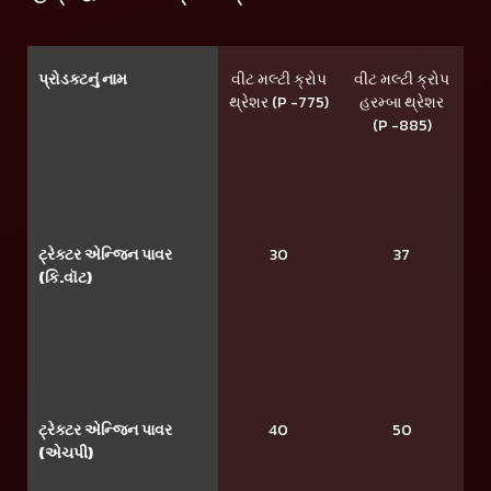
પ્રોડક્ટનું નામ
વીટ મલ્ટી ક્રોપ
વીટ મલ્ટી ક્રોપ
થ્રેશર (P -775)
હરમ્બા થ્રેશર
(P -885)
ટ્રેક્ટર એન્જિન પાવર
30
37
(કિ.વૉટ)
ટ્રેક્ટર એન્જિન પાવર
40
50
(એચપી)