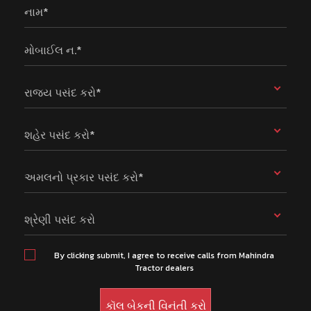
નામ*
મોબાઈલ ન.*
રાજ્ય પસંદ કરો*
શહેર પસંદ કરો*
અમલનો પ્રકાર પસંદ કરો*
શ્રેણી પસંદ કરો
By clicking submit, I agree to receive calls from Mahindra
Tractor dealers