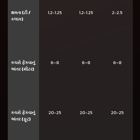
ક્ષમતા (ટી /
1.2-1.25
1.2-1.25
2-2.5
કલાક)
કચરો ફેંકવાનું
6~8
6~8
6~8
અંતર (મીટર)
કચરો ફેંકવાનું
20-25
20-25
20-25
અંતર (ફૂટ)