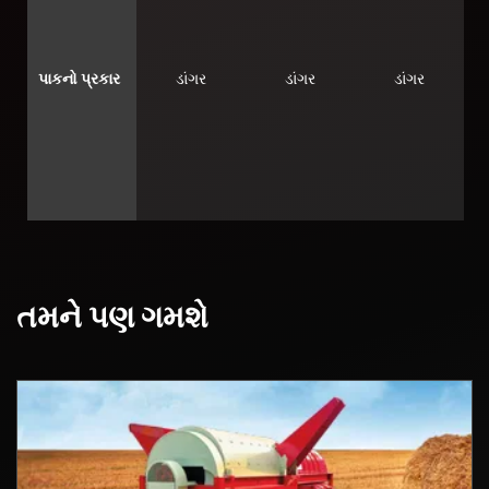
પાકનો પ્રકાર
ડાંગર
ડાંગર
ડાંગર
તમને પણ ગમશે