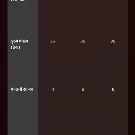
ડ્રમ વ્યાસ
36
36
36
(ઇંચ)
પંખાની સંખ્યા
4
5
6