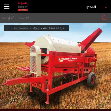
ગુજરાતી
ઘર
મહિન્દ્રા થ્રેશર
મહિન્દ્રા દ્વારા ધરતી મિત્ર પૅડી થ્રેશર