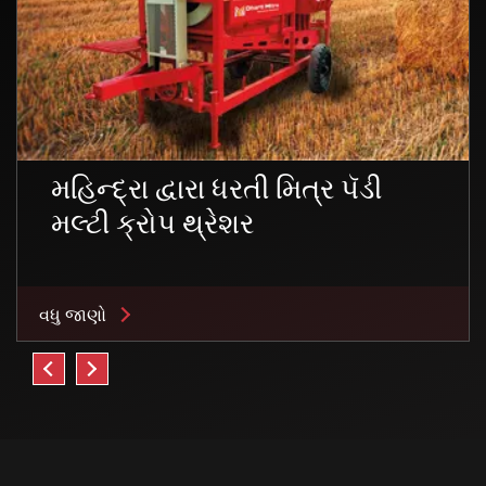
મહિન્દ્રા દ્વારા ધરતી મિત્ર પૅડી
મલ્ટી ક્રોપ થ્રેશર
વધુ જાણો