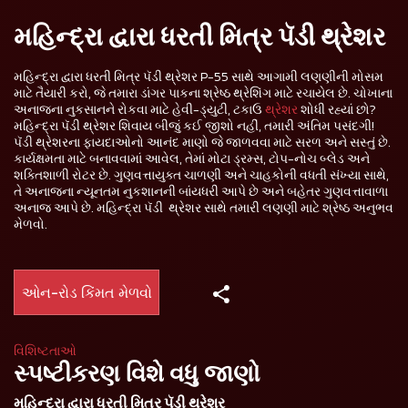
મહિન્દ્રા દ્વારા ધરતી મિત્ર પૅડી થ્રેશર
મહિન્દ્રા દ્વારા ધરતી મિત્ર પૅડી થ્રેશર P-55 સાથે આગામી લણણીની મોસમ
માટે તૈયારી કરો, જે તમારા ડાંગર પાકના શ્રેષ્ઠ થ્રેશિંગ માટે રચાયેલ છે. ચોખાના
અનાજના નુકસાનને રોકવા માટે હેવી-ડ્યુટી, ટકાઉ
થ્રેશર
શોધી રહ્યાં છો?
મહિન્દ્રા પૅડી થ્રેશર શિવાય બીજું કઈ જીશો નહીં, તમારી અંતિમ પસંદગી!
પૅડી થ્રેશરના ફાયદાઓનો આનંદ માણો જે જાળવવા માટે સરળ અને સસ્તું છે.
કાર્યક્ષમતા માટે બનાવવામાં આવેલ, તેમાં મોટા ડ્રમ્સ, ટોપ-નોચ બ્લેડ અને
શક્તિશાળી રોટર છે. ગુણવત્તાયુક્ત ચાળણી અને ચાહકોની વધતી સંખ્યા સાથે,
તે અનાજના ન્યૂનતમ નુકશાનની બાંયધરી આપે છે અને બહેતર ગુણવત્તાવાળા
અનાજ આપે છે. મહિન્દ્રા પૅડી થ્રેશર સાથે તમારી લણણી માટે શ્રેષ્ઠ અનુભવ
મેળવો.
ઓન-રોડ કિંમત મેળવો
વિશિષ્ટતાઓ
સ્પષ્ટીકરણ વિશે વધુ જાણો
મહિન્દ્રા દ્વારા ધરતી મિત્ર પૅડી થ્રેશર