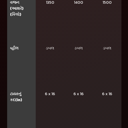
વજન
1350
1400
1500
(આશરે)
(કિલો)
વ્હીલ
ડબલ
ડબલ
ડબલ
ટાયરનું
6 x 16
6 x 16
6 x 16
કદ(in)