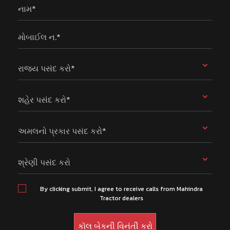
નામ*
મોબાઈલ ન.*
રાજ્ય પસંદ કરો*
શહેર પસંદ કરો*
અમલનો પ્રકાર પસંદ કરો*
શ્રેણી પસંદ કરો
By clicking submit, I agree to receive calls from Mahindra
Tractor dealers