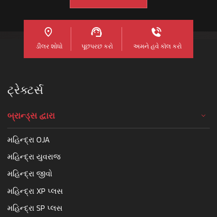
ડીલર શોધો
પૂછપરછ કરો
અમને હવે કૉલ કરો
ટ્રેક્ટર્સ
બ્રાન્ડ્સ દ્વારા
મહિન્દ્રા OJA
મહિન્દ્રા યુવરાજ
મહિન્દ્રા જીવો
મહિન્દ્રા XP પ્લસ
મહિન્દ્રા SP પ્લસ