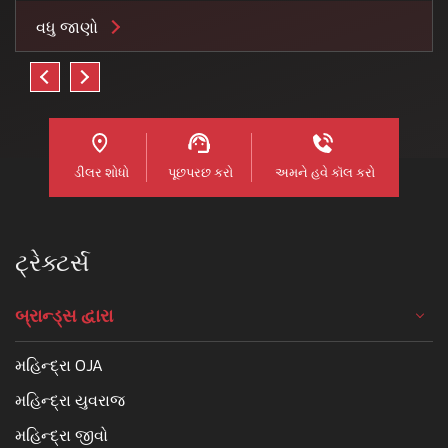
વધુ જાણો
ડીલર શોધો
પૂછપરછ કરો
અમને હવે કૉલ કરો
ટ્રેક્ટર્સ
બ્રાન્ડ્સ દ્વારા
મહિન્દ્રા OJA
મહિન્દ્રા યુવરાજ
મહિન્દ્રા જીવો