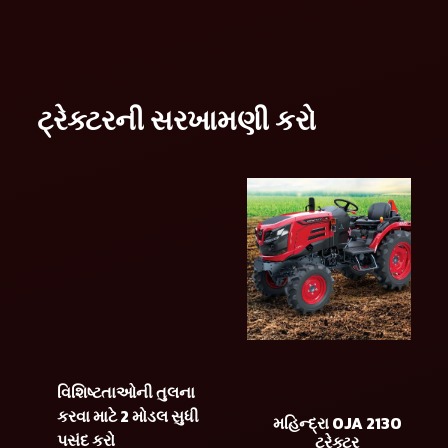
ટ્રેક્ટરની સરખામણી કરો
વિશિષ્ટતાઓની તુલના
કરવા માટે 2 મોડલ સુધી
મહિન્દ્રા OJA 2130
પસંદ કરો
ટ્રેક્ટર