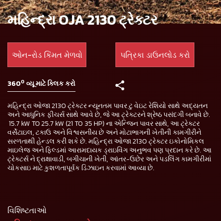
મહિન્દ્રા OJA 2130 ટ્રેક્ટર
ઓન-રોડ કિંમત મેળવો
પત્રિકા ડાઉનલોડ કરો
0
360
વ્યૂ માટે ક્લિક કરો
મહિન્દ્રા ઓજા 2130 ટ્રેક્ટર ન્યૂનતમ પાવર ટુ વેઇટ રેશિયો સાથે અદ્યતન
અને આધુનિક ફીચર્સ સાથે આવે છે, જે આ ટ્રેક્ટરને શ્રેષ્ઠ પસંદગી બનાવે છે.
15.7 kW TO 25.7 kW (21 TO 35 HP) ના એન્જિન પાવર સાથે, આ ટ્રેક્ટર
વર્સેટાઇલ, ટકાઉ અને વિશ્વસનીય છે અને મોટાભાગની ખેતીની કામગીરીને
સરળતાથી હેન્ડલ કરી શકે છે. મહિન્દ્રા ઓજા 2130 ટ્રેક્ટર ઇકોનોમિકલ
માઇલેજ અને ફિલ્ડમાં આરામદાયક ડ્રાઇવિંગ અનુભવ પણ પ્રદાન કરે છે. આ
ટ્રેક્ટર્સ ને દ્રાક્ષાવાડી, બગીચાની ખેતી, આંતર-ઉછેર અને પડલિંગ કામગીરીમાં
ચોકસાઇ માટે કુશળતાપૂર્વક ડિઝાઇન કરવામાં આવ્યા છે.
વિશિષ્ટતાઓ