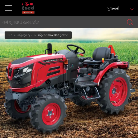
ગુજરાતી
ઘર
મહિન્દ્રા Oja
મહિન્દ્રા OJA 2130 ટ્રેક્ટર