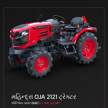
મહિન્દ્રા OJA 2121 ટ્રેક્ટર
એન્જિન પાવર (kW)
15.7 kW (21 HP)