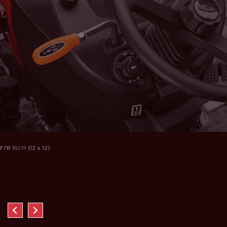
F/R શટલ (12 x 12)