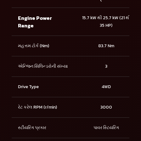
Engine Power
15.7 kW થી 25.7 kW (21 થી
Range
35 HP)
મહત્તમ ટોર્ક (Nm)
83.7 Nm
એન્જિન સિલિન્ડરોની સંખ્યા
3
Drive Type
4WD
રેટ કરેલ RPM (r/min)
3000
સ્ટીયરિંગ પ્રકાર
પાવર સ્ટિયરિંગ