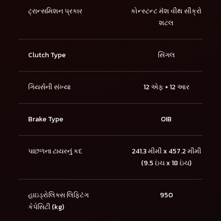
ટ્રાન્સમિશન પ્રકાર
કોન્સ્ટન્ટ મૅશ વીથ સીંક્રો
શટલ
Clutch Type
સિંગલ
ગિયર્સની સંખ્યા
12 એફ + 12 આર
Brake Type
OIB
પાછળના ટાયરનું કદ
241.3 મીમી x 457.2 મીમી
(9.5 ઇંચ x 18 ઇંચ)
હાઇડ્રોલિક્સ લિફ્ટિંગ
950
કેપેસિટી (kg)