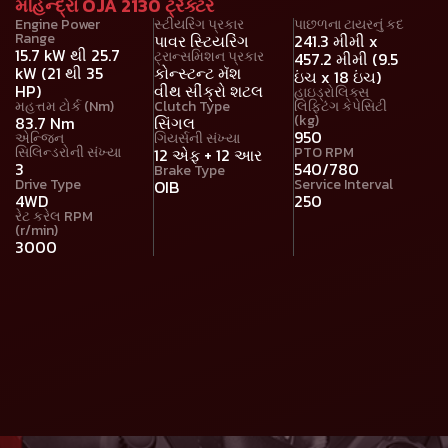
મહિન્દ્રા OJA 2130 ટ્રેક્ટર
Engine Power
સ્ટીયરિંગ પ્રકાર
પાછળના ટાયરનું કદ
Range
પાવર સ્ટિયરિંગ
241.3 મીમી x
15.7 kW થી 25.7
ટ્રાન્સમિશન પ્રકાર
457.2 મીમી (9.5
kW (21 થી 35
કોન્સ્ટન્ટ મૅશ
ઇંચ x 18 ઇંચ)
HP)
વીથ સીંક્રો શટલ
હાઇડ્રોલિક્સ
મહત્તમ ટોર્ક (Nm)
Clutch Type
લિફ્ટિંગ કેપેસિટી
(kg)
83.7 Nm
સિંગલ
950
એન્જિન
ગિયર્સની સંખ્યા
સિલિન્ડરોની સંખ્યા
PTO RPM
12 એફ + 12 આર
3
540/780
Brake Type
Drive Type
Service Interval
OIB
4WD
250
રેટ કરેલ RPM
(r/min)
3000