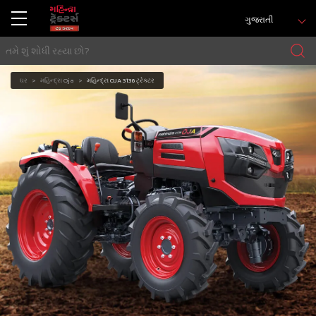
ગુજરાતી
ઘર
મહિન્દ્રા Oja
મહિન્દ્રા OJA 3136 ટ્રેક્ટર