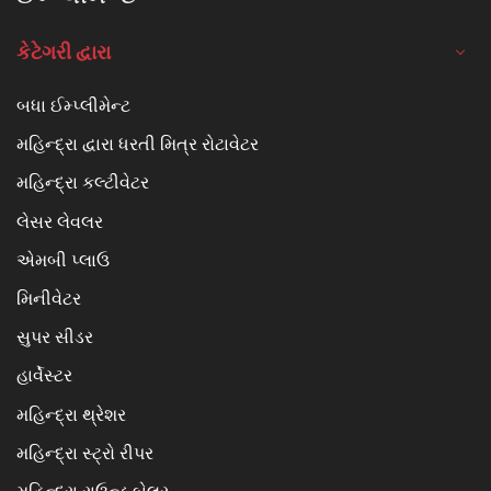
કેટેગરી દ્વારા
બધા ઈમ્પ્લીમેન્ટ
મહિન્દ્રા દ્વારા ધરતી મિત્ર રોટાવેટર
મહિન્દ્રા કલ્ટીવેટર
લેસર લેવલર
એમબી પ્લાઉ
મિનીવેટર
સુપર સીડર
હાર્વેસ્ટર
મહિન્દ્રા થ્રેશર
મહિન્દ્રા સ્ટ્રો રીપર
મહિન્દ્રા રાઉન્ડ બેલર