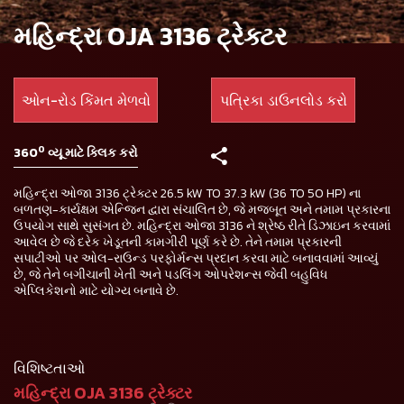
મહિન્દ્રા OJA 3136 ટ્રેક્ટર
ઓન-રોડ કિંમત મેળવો
પત્રિકા ડાઉનલોડ કરો
0
360
વ્યૂ માટે ક્લિક કરો
મહિન્દ્રા ઓજા 3136 ટ્રેક્ટર 26.5 kW TO 37.3 kW (36 TO 50 HP) ના
બળતણ-કાર્યક્ષમ એન્જિન દ્વારા સંચાલિત છે, જે મજબૂત અને તમામ પ્રકારના
ઉપયોગ સાથે સુસંગત છે. મહિન્દ્રા ઓજા 3136 ને શ્રેષ્ઠ રીતે ડિઝાઇન કરવામાં
આવેલ છે જે દરેક ખેડૂતની કામગીરી પૂર્ણ કરે છે. તેને તમામ પ્રકારની
સપાટીઓ પર ઓલ-રાઉન્ડ પરફોર્મન્સ પ્રદાન કરવા માટે બનાવવામાં આવ્યું
છે, જે તેને બગીચાની ખેતી અને પડલિંગ ઓપરેશન્સ જેવી બહુવિધ
એપ્લિકેશનો માટે યોગ્ય બનાવે છે.
વિશિષ્ટતાઓ
મહિન્દ્રા OJA 3136 ટ્રેક્ટર