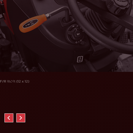
F/R શટલ (12 x 12)