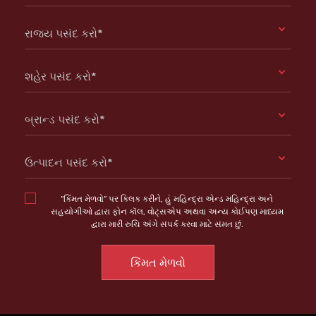
રાજ્ય પસંદ કરો*
શહેર પસંદ કરો*
બ્રાન્ડ પસંદ કરો*
ઉત્પાદન પસંદ કરો*
“કિંમત મેળવો” પર ક્લિક કરીને, હું મહિન્દ્રા એન્ડ મહિન્દ્રા અને
સહયોગીઓ દ્વારા ફોન કૉલ, વોટ્સએપ અથવા અન્ય કોઈપણ માધ્યમ
દ્વારા મારી રુચિ અંગે સંપર્ક કરવા માટે સંમત છું.