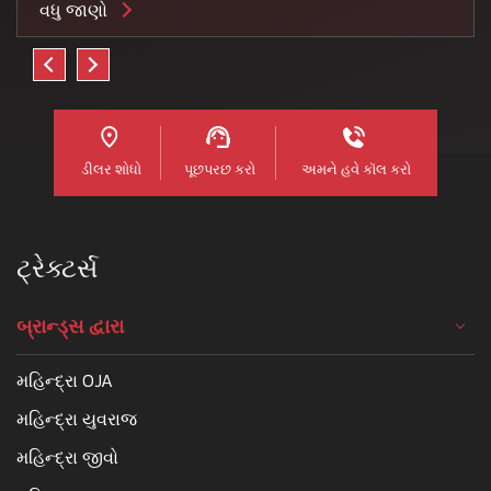
વધુ જાણો
ડીલર શોધો
પૂછપરછ કરો
અમને હવે કૉલ કરો
ટ્રેક્ટર્સ
બ્રાન્ડ્સ દ્વારા
મહિન્દ્રા OJA
મહિન્દ્રા યુવરાજ
મહિન્દ્રા જીવો