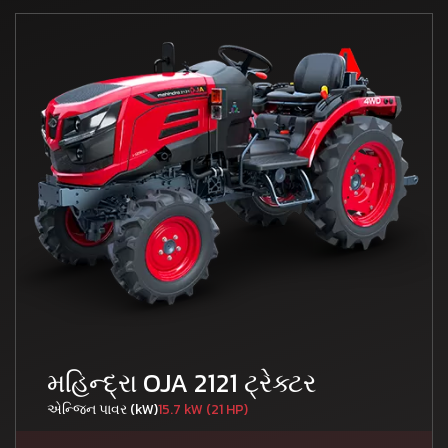
મહિન્દ્રા OJA 2121 ટ્રેક્ટર
એન્જિન પાવર (kW)
15.7 kW (21 HP)