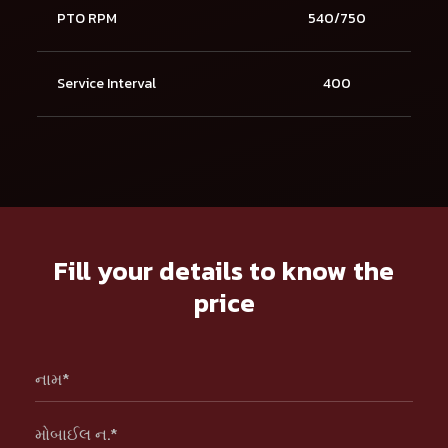
PTO RPM
540/750
Service Interval
400
Fill your details to know the
price
નામ*
મોબાઈલ ન.*