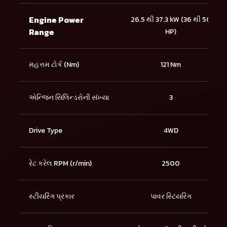
Engine Power
26.5 થી 37.3 kW (36 થી 50
Range
HP)
મહત્તમ ટોર્ક (Nm)
121 Nm
એન્જિન સિલિન્ડરોની સંખ્યા
3
Drive Type
4WD
રેટ કરેલ RPM (r/min)
2500
સ્ટીયરિંગ પ્રકાર
પાવર સ્ટિયરિંગ