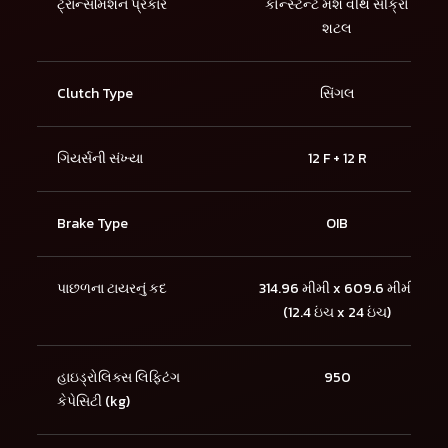
ટ્રાન્સમિશન પ્રકાર
કોન્સ્ટન્ટ મૅશ વીથ સીંક્રો
શટલ
Clutch Type
સિંગલ
ગિયર્સની સંખ્યા
12 F + 12 R
Brake Type
OIB
પાછળના ટાયરનું કદ
314.96 મીમી x 609.6 મીમી
(12.4 ઇંચ x 24 ઇંચ)
હાઇડ્રોલિક્સ લિફ્ટિંગ
950
કેપેસિટી (kg)