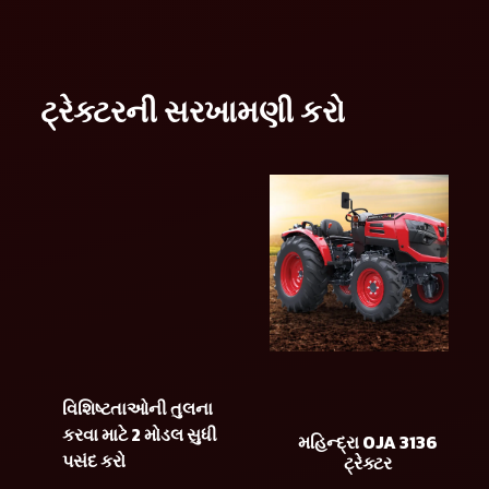
ટ્રેક્ટરની સરખામણી કરો
વિશિષ્ટતાઓની તુલના
કરવા માટે 2 મોડલ સુધી
મહિન્દ્રા OJA 3136
પસંદ કરો
ટ્રેક્ટર