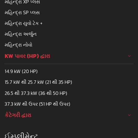
મહિન્દ્રા XP પ્લસ
મહિન્દ્રા SP પ્લસ
મહિન્દ્રા યુવો ટેક +
મહિન્દ્રા અર્જુન
મહિન્દ્રા નોવો
KW પાવર (HP) દ્વારા
14.9 kW (20 HP)
15.7 kW થી 25.7 kW (21 થી 35 HP)
26.5 થી 37.3 kW (36 થી 50 HP)
37.3 kW થી ઉપર (51 HP થી ઉપર)
કેટેગરી દ્વારા
ઈમ્પ્લીમેન્ટ