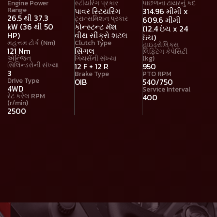
Engine Power
સ્ટીયરિંગ પ્રકાર
પાછળના ટાયરનું કદ
Range
પાવર સ્ટિયરિંગ
314.96 મીમી x
26.5 થી 37.3
ટ્રાન્સમિશન પ્રકાર
609.6 મીમી
kW (36 થી 50
કોન્સ્ટન્ટ મૅશ
(12.4 ઇંચ x 24
HP)
વીથ સીંક્રો શટલ
ઇંચ)
મહત્તમ ટોર્ક (Nm)
Clutch Type
હાઇડ્રોલિક્સ
121 Nm
સિંગલ
લિફ્ટિંગ કેપેસિટી
એન્જિન
ગિયર્સની સંખ્યા
(kg)
સિલિન્ડરોની સંખ્યા
12 F + 12 R
950
3
Brake Type
PTO RPM
Drive Type
OIB
540/750
4WD
Service Interval
રેટ કરેલ RPM
400
(r/min)
2500