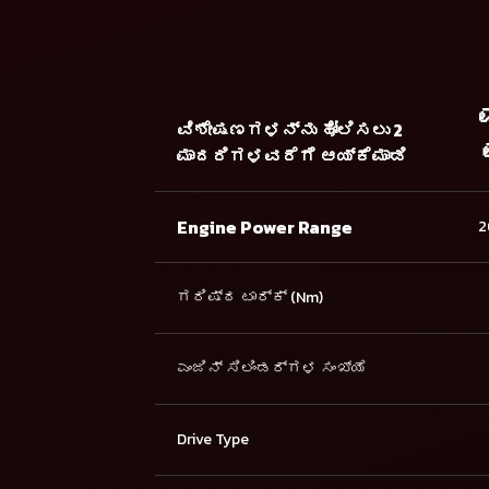
ವಿಶೇಷಣಗಳನ್ನು ಹೋಲಿಸಲು 2
ಮಾದರಿಗಳವರೆಗೆ ಆಯ್ಕೆಮಾಡಿ
Engine Power Range
2
ಗರಿಷ್ಠ ಟಾರ್ಕ್ (Nm)
ಎಂಜಿನ್ ಸಿಲಿಂಡರ್ಗಳ ಸಂಖ್ಯೆ
Drive Type