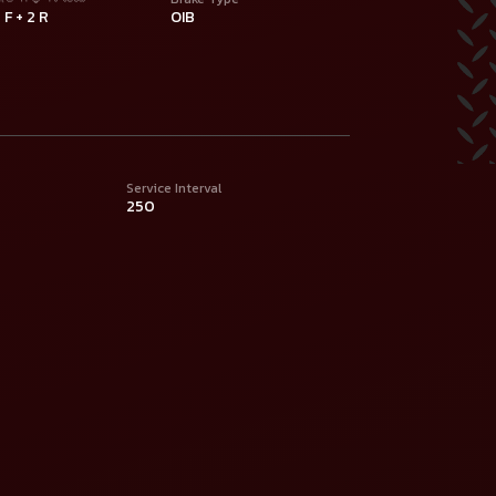
 F + 2 R
OIB
Service Interval
250