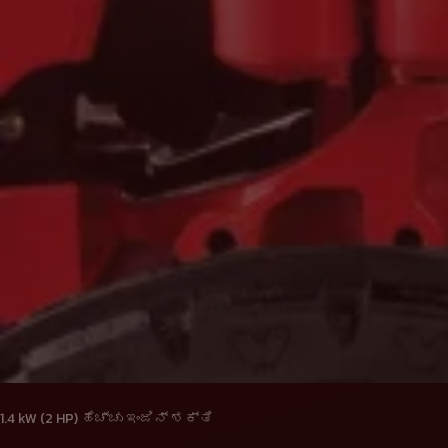
1.4 kW (2 HP) ಹೆಚ್ಚು ಇಂಜಿನ್ ಶಕ್ತಿ