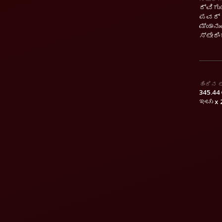
ದ್ವಿಗ
ಪವರ್ ಸ
ಮ್ಯಾನ
ಸ್ಟೇರಿ
ಹಿಂದಿನ 
345.44 
ಇಂಚು x 