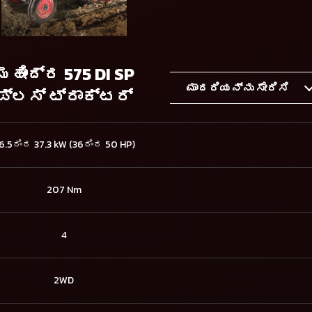
ಮಹೀಂದ್ರ 575 DI SP
ಮಾದರಿಯನ್ನು ಸೇರಿಸಿ
ಪ್ಲಸ್ ಟ್ರಾಕ್ಟರ್
6.5ರಿಂದ 37.3 kW (36ರಿಂದ 50 HP)
207 Nm
4
2WD