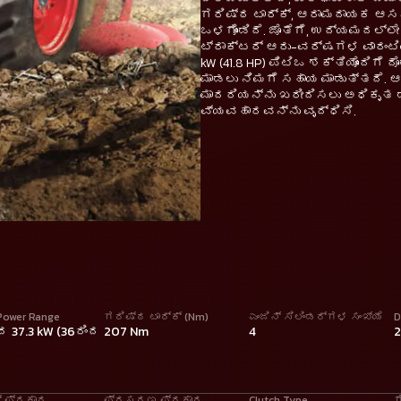
ಗರಿಷ್ಠ ಟಾರ್ಕ್, ಆರಾಮದಾಯಕ ಆಸ
ಒಳಗೊಂಡಿದೆ. ಜೊತೆಗೆ, ಉದ್ಯಮದಲ್ಲೇ 
ಟ್ರಾಕ್ಟರ್ ಆರು-ವರ್ಷಗಳ ವಾರಂಟಿಯನ
kW (41.8 HP) ಪಿಟಿಒ ಶಕ್ತಿಯೊಂದಿಗ
ಮಾಡಲು ನಿಮಗೆ ಸಹಾಯ ಮಾಡುತ್ತದೆ. ಆದ
ಮಾದರಿಯನ್ನು ಖರೀದಿಸಲು ಅಧಿಕೃತ ಡೀ
ವ್ಯವಹಾರವನ್ನು ವೃದ್ಧಿಸಿ.
Power Range
ಗರಿಷ್ಠ ಟಾರ್ಕ್ (Nm)
ಎಂಜಿನ್ ಸಿಲಿಂಡರ್ಗಳ ಸಂಖ್ಯೆ
D
ಂದ 37.3 kW (36ರಿಂದ
207 Nm
4
ಗ್ ಪ್ರಕಾರ
ಪ್ರಸರಣ ಪ್ರಕಾರ
Clutch Type
ಗ