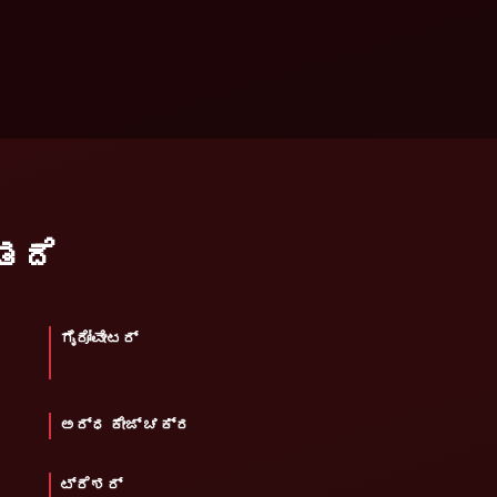
ತದೆ
ಗೈರೋವೇಟರ್
ಅರ್ಧ ಕೇಜ್ ಚಕ್ರ
ಟ್ರೆಶರ್