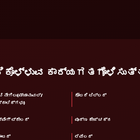
ಂದಿಕೊಳ್ಳುವ ಕಾರ್ಯಗತಗೊಳಿಸುತ್
ಬಿ ನೇಗಿಲು(ಮ್ಯಾನುವಲ್/
ರೋಟರಿ ಟಿಲ್ಲರ್
್ರಾಲಿಕ್‌ಗಳು)
್ಪಿಂಗ್ ಟ್ರೇಲರ್
ಪೂರ್ಣ ಕೇಜ್ ಚಕ್ರ
ಾಂಟರ್
ಲೆವೆಲರ್