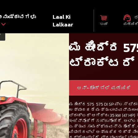
ಅನುಷ್ಠಾನಗಳು
Laal Ki
ಬೆ
Lalkaar
ಬಯ್
ಪಡೆಯಿರ
್
ಮಹೀಂದ್ರ 57
ಟ್ರಾಕ್ಟರ್
ಆನ್-ರೋಡ್ ಬೆಲೆ ಪಡೆಯಿರಿ
ಮಹೀಂದ್ರ 575 575 DI SP ಪ್ಲಸ್ ಟ್ರ
ಉತ್ಪಾದಕತೆ ಮತ್ತು ಲಾಭವನ್ನು ಉಂ
ಟ್ರಾಕ್ಟರ್ ಆಗಿದ್ದು 35 kW (47 HP
ಇಂಜಿನ್‌ನೊಂದಿಗೆ ಸಜ್ಜುಗೊಂಡಿದೆ. ಅಲ್ಲ
ಎತ್ತುವ ಸಾಮರ್ಥ್ಯವನ್ನು ಹೊಂದಿದೆ.
ವಿಭಾಗದಲ್ಲಿ ಅತ್ಯಧಿಕ ಶಕ್ತಿ ನೀಡ
ದರ್ಜೆಯಲ್ಲಿದೆ, ಪ್ರಭಾವಶಾಲಿ ಬ್ಯಾ