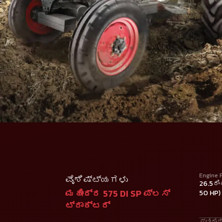
Engine 
ವೈಶಿಷ್ಟ್ಯಗಳು
26.5ರಿ
ಮಹೀಂದ್ರ 575 DI SP ಪ್ಲಸ್
50 HP)
ಟ್ರಾಕ್ಟರ್
ಸ್ಟೀರಿಂ