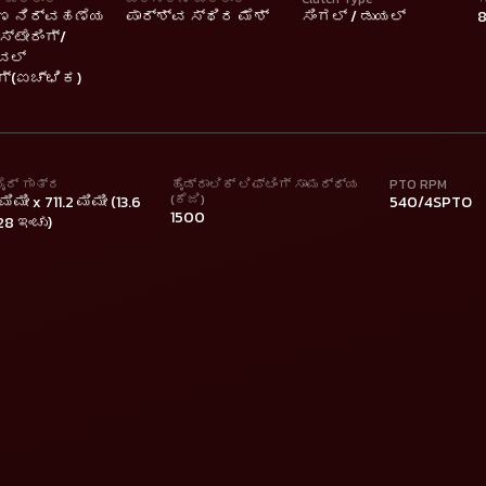
ುಣ ನಿರ್ವಹಣೆಯ
ಪಾರ್ಶ್ವ ಸ್ಥಿರ ಮೆಶ್
ಸಿಂಗಲ್ / ಡುಯಲ್
8
್ಟೇರಿಂಗ್/
ುವಲ್
ಂಗ್(ಐಚ್ಛಿಕ)
ಟೈರ್ ಗಾತ್ರ
ಹೈಡ್ರಾಲಿಕ್ ಲಿಫ್ಟಿಂಗ್ ಸಾಮರ್ಥ್ಯ
PTO RPM
(ಕೆಜಿ)
ಮಿಮೀ x 711.2 ಮಿಮೀ (13.6
540/4SPTO
1500
28 ಇಂಚು)