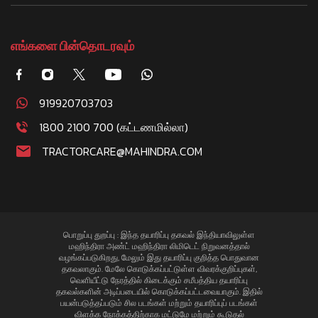
எங்களை பின்தொடரவும்
919920703703
1800 2100 700 (கட்டணமில்லா)
TRACTORCARE@MAHINDRA.COM
பொறுப்பு துறப்பு : இந்த தயாரிப்பு தகவல் இந்தியாவிலுள்ள
மஹிந்திரா அண்ட் மஹிந்திரா லிமிடெட் நிறுவனத்தால்
வழங்கப்படுகிறது, மேலும் இது தயாரிப்பு குறித்த பொதுவான
தகவலாகும். மேலே கொடுக்கப்பட்டுள்ள விவரக்குறிப்புகள்,
வெளியீட்டு நேரத்தில் கிடைக்கும் சமீபத்திய தயாரிப்பு
தகவல்களின் அடிப்படையில் கொடுக்கப்பட்டவையாகும். இதில்
பயன்படுத்தப்படும் சில படங்கள் மற்றும் தயாரிப்புப் படங்கள்
விளக்க நோக்கத்திற்காக மட்டுமே மற்றும் கூடுதல்