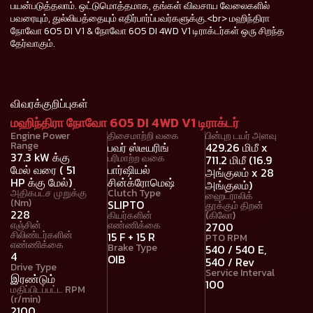
பயன்படுத்தலாம். ஒட்டுமொத்தமாக, தங்கள் விவசாய வேலைகளில்
பவரையும், துல்லியத்தையும் எதிர்பார்ப்பவர்களுக்கு.<br> மஹிந்திரா
நோவோ 605 DI V1 & நோவோ 605 DI 4WD V1 டிராக்டர்கள் ஒரு சிறந்த
தேர்வாகும்.
விவரக்குறிப்புகள்
மஹிந்திரா நோவோ 605 DI 4WD V1 டிராக்டர்
Engine Power
திசைமாற்றி வகை
பின்புற டயர் அளவு
Range
பவர் ஸ்டீயரிங்
429.26 மிமீ x
37.3 kW க்கு
பரிமாற்ற வகை
711.2 மிமீ (16.9
மேல் வரை ( 51
பார்ஷியல்
அங்குலம் x 28
HP க்கு மேல்)
சின்க்ரோமெஷ்
அங்குலம்)
அதிகபட்ச முறுக்கு
Clutch Type
ஹைட்ராலிக்
(Nm)
SLIPTO
தூக்கும் திறன்
228
கியர்களின்
(கிலோ)
எஞ்சின்
எண்ணிக்கை
2700
சிலிண்டர்களின்
15 F + 15 R
PTO RPM
எண்ணிக்கை
Brake Type
540 / 540 E,
4
OIB
540 / Rev
Drive Type
Service Interval
இரண்டும்
100
மதிப்பிடப்பட்ட RPM
(r/min)
2100