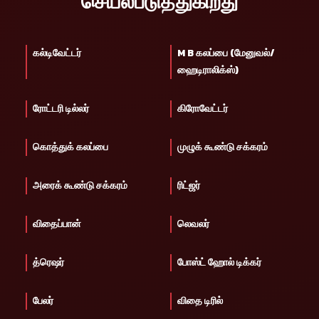
செயல்படுத்துகிறது
கல்டிவேட்டர்
M B கலப்பை (மேனுவல்/
ஹைடிராலிக்ஸ்)
ரோட்டரி டில்லர்
கிரோவேட்டர்
கொத்துக் கலப்பை
முழுக் கூண்டு சக்கரம்
அரைக் கூண்டு சக்கரம்
ரிட்ஜர்
விதைப்பான்
லெவலர்
த்ரெஷர்
போஸ்ட் ஹோல் டிக்கர்
பேலர்
விதை டிரில்