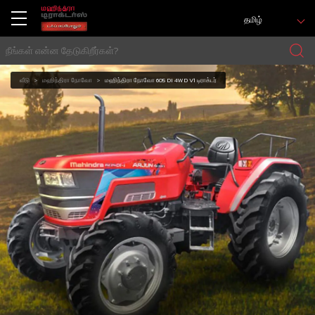
தமிழ்
வீடு
மஹிந்திரா நோவோ
மஹிந்திரா நோவோ 605 DI 4WD V1 டிராக்டர்