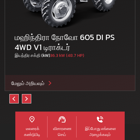
மஹிந்திரா நோவோ 605 DI PS
4WD V1 டிராக்டர்
இயந்திர சக்தி (kW)
36.3 kW (48.7 HP)
மேலும் அறியவும்
டீலரைக்
விசாரணை
இப்போது எங்களை
கண்டுபிடி
செய்
அழைக்கவும்