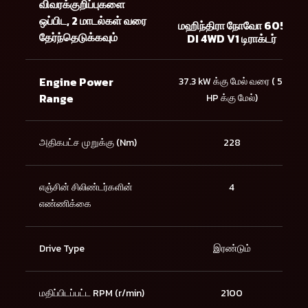
விவரக்குறிப்புகளை
ஒப்பிட, 2 மாடல்கள் வரை
மஹிந்திரா நோவோ 605
தேர்ந்தெடுக்கவும்
DI 4WD V1 டிராக்டர்
Engine Power
37.3 kW க்கு மேல் வரை ( 51
Range
HP க்கு மேல்)
அதிகபட்ச முறுக்கு (Nm)
228
எஞ்சின் சிலிண்டர்களின்
4
எண்ணிக்கை
Drive Type
இரண்டும்
மதிப்பிடப்பட்ட RPM (r/min)
2100