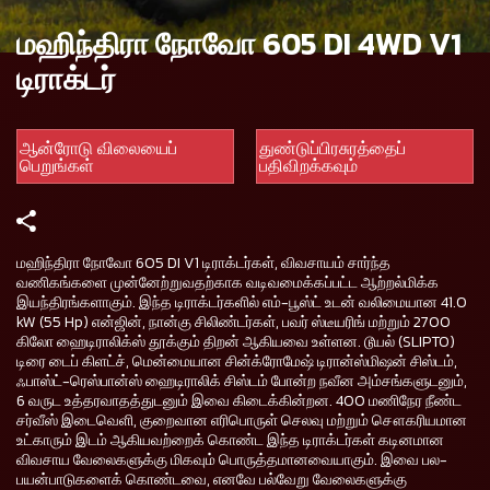
மஹிந்திரா நோவோ 605 DI 4WD V1
டிராக்டர்
ஆன்ரோடு விலையைப்
துண்டுப்பிரசுரத்தைப்
பெறுங்கள்
பதிவிறக்கவும்
மஹிந்திரா நோவோ 605 DI V1 டிராக்டர்கள், விவசாயம் சார்ந்த
வணிகங்களை முன்னேற்றுவதற்காக வடிவமைக்கப்பட்ட ஆற்றல்மிக்க
இயந்திரங்களாகும். இந்த டிராக்டர்களில் எம்-பூஸ்ட் உடன் வலிமையான 41.0
kW (55 Hp) என்ஜின், நான்கு சிலிண்டர்கள், பவர் ஸ்டீயரிங் மற்றும் 2700
கிலோ ஹைடிராலிக்ஸ் தூக்கும் திறன் ஆகியவை உள்ளன. டூயல் (SLIPTO)
டிரை டைப் கிளட்ச், மென்மையான சின்க்ரோமேஷ் டிரான்ஸ்மிஷன் சிஸ்டம்,
ஃபாஸ்ட்-ரெஸ்பான்ஸ் ஹைடிராலிக் சிஸ்டம் போன்ற நவீன அம்சங்களுடனும்,
6 வருட உத்தரவாதத்துடனும் இவை கிடைக்கின்றன. 400 மணிநேர நீண்ட
சர்வீஸ் இடைவெளி, குறைவான எரிபொருள் செலவு மற்றும் சௌகரியமான
உட்காரும் இடம் ஆகியவற்றைக் கொண்ட இந்த டிராக்டர்கள் கடினமான
விவசாய வேலைகளுக்கு மிகவும் பொருத்தமானவையாகும். இவை பல-
பயன்பாடுகளைக் கொண்டவை, எனவே பல்வேறு வேலைகளுக்கு