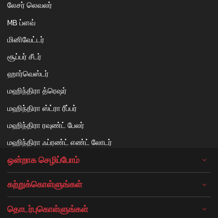
லேசர் லெவலர்
MB ப்ளவ்
மினிவேட்டர்
சூப்பர் சீடர்
ஹார்வெஸ்டர்
மஹிந்திரா த்ரெஷர்
மஹிந்திரா ஸ்ட்ரா ரீப்பர்
மஹிந்திரா ரவுண்ட் பேலர்
மஹிந்திரா ஃப்ரண்ட் எண்ட் லோடர்
ஒன்றாக செழிப்போம்
கற்றுக்கொள்ளுங்கள்
தொடர்புகொள்ளுங்கள்