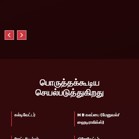
பொருத்தக்கூடிய
செயல்படுத்துகிறது
கல்டிவேட்டர்
M B கலப்பை (மேனுவல்/
ஹைடிராலிக்ஸ்)