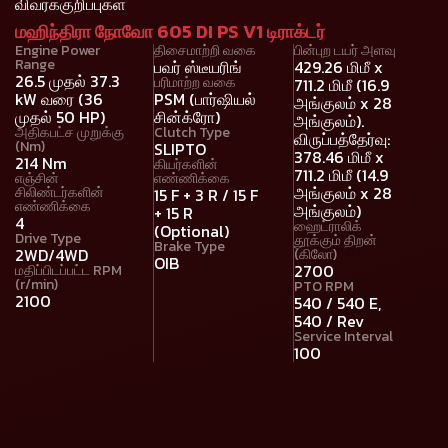
விவரக்குறிப்புகள்
மஹிந்திரா நோவோ 605 DI PS V1 டிராக்டர்
Engine Power
திசைமாற்றி வகை
பின்புற டயர் அளவு
Range
பவர் ஸ்டீயரிங்
429.26 மிமீ x
26.5 முதல் 37.3
பரிமாற்ற வகை
711.2 மிமீ (16.9
kW வரை (36
PSM (பார்ஷியல்
அங்குலம் x 28
முதல் 50 HP)
சின்க்ரோ)
அங்குலம்).
அதிகபட்ச முறுக்கு
Clutch Type
விருப்பத்தேர்வு:
(Nm)
SLIPTO
378.46 மிமீ x
214 Nm
கியர்களின்
711.2 மிமீ (14.9
எஞ்சின்
எண்ணிக்கை
அங்குலம் x 28
சிலிண்டர்களின்
15 F + 3 R / 15 F
எண்ணிக்கை
அங்குலம்)
+ 15 R
4
ஹைட்ராலிக்
(Optional)
Drive Type
தூக்கும் திறன்
Brake Type
2WD/4WD
(கிலோ)
OIB
2700
மதிப்பிடப்பட்ட RPM
(r/min)
PTO RPM
2100
540 / 540 E,
540 / Rev
Service Interval
100