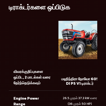
டிராக்டர்களை ஒப்பிடுக
விவரக்குறிப்புகளை
ஒப்பிட, 2 மாடல்கள் வரை
மஹிந்திரா நோவோ 605
தேர்ந்தெடுக்கவும்
DI PS V1 டிராக்டர்
Engine Power
26.5 முதல் 37.3 kW வரை
Range
(36 முதல் 50 HP)