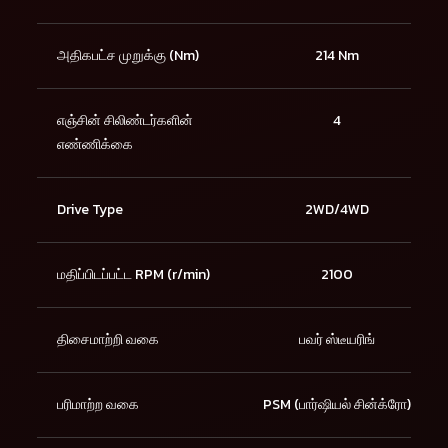
அதிகபட்ச முறுக்கு (Nm)
214 Nm
எஞ்சின் சிலிண்டர்களின்
4
எண்ணிக்கை
Drive Type
2WD/4WD
மதிப்பிடப்பட்ட RPM (r/min)
2100
திசைமாற்றி வகை
பவர் ஸ்டீயரிங்
பரிமாற்ற வகை
PSM (பார்ஷியல் சின்க்ரோ)