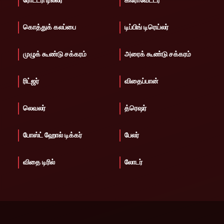
ரோட்டரி டில்லர்
கிரோவேட்டர்
கொத்துக் கலப்பை
டிப்பிங் டிரெய்லர்
முழுக் கூண்டு சக்கரம்
அரைக் கூண்டு சக்கரம்
ரிட்ஜர்
விதைப்பான்
லெவலர்
த்ரெஷர்
போஸ்ட் ஹோல் டிக்கர்
பேலர்
விதை டிரில்
லோடர்