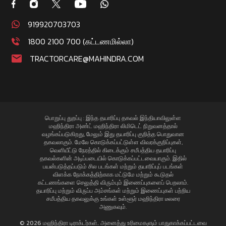
919920703703
1800 2100 700 (கட்டணமில்லா)
TRACTORCARE@MAHINDRA.COM
பொறுப்பு துறப்பு : இந்த தயாரிப்பு தகவல் இந்தியாவிலுள்ள
மஹிந்திரா அண்ட் மஹிந்திரா லிமிடெட் நிறுவனத்தால்
வழங்கப்படுகிறது, மேலும் இது தயாரிப்பு குறித்த பொதுவான
தகவலாகும். மேலே கொடுக்கப்பட்டுள்ள விவரக்குறிப்புகள்,
வெளியீட்டு நேரத்தில் கிடைக்கும் சமீபத்திய தயாரிப்பு
தகவல்களின் அடிப்படையில் கொடுக்கப்பட்டவையாகும். இதில்
பயன்படுத்தப்படும் சில படங்கள் மற்றும் தயாரிப்புப் படங்கள்
விளக்க நோக்கத்திற்காக மட்டுமே மற்றும் கூடுதல்
கட்டணங்களை செலுத்தி விரும்பும் இணைப்புகளைப் பெறலாம்.
தயாரிப்பு மற்றும் விருப்ப அம்சங்கள் மற்றும் இணைப்புகள் பற்றிய
சமீபத்திய தகவலுக்கு உங்கள் உள்ளூர் மஹிந்திரா டீலரை
அணுகவும்.
© 2026 மஹிந்திரா டிராக்டர்கள். அனைத்து உரிமைகளும் பாதுகாக்கப்பட்டவை