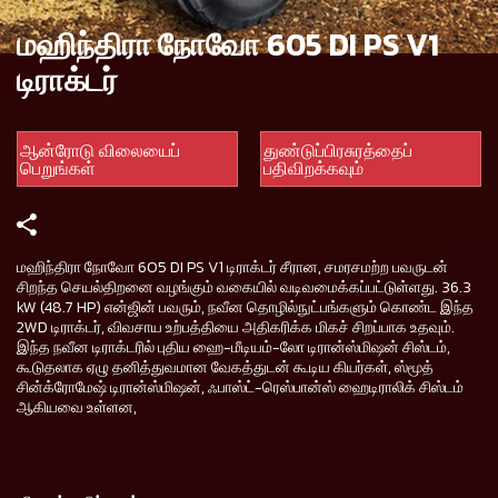
மஹிந்திரா நோவோ 605 DI PS V1
டிராக்டர்
ஆன்ரோடு விலையைப்
துண்டுப்பிரசுரத்தைப்
பெறுங்கள்
பதிவிறக்கவும்
மஹிந்திரா நோவோ 605 DI PS V1 டிராக்டர் சீரான, சமரசமற்ற பவருடன்
சிறந்த செயல்திறனை வழங்கும் வகையில் வடிவமைக்கப்பட்டுள்ளது. 36.3
kW (48.7 HP) என்ஜின் பவரும், நவீன தொழில்நுட்பங்களும் கொண்ட இந்த
2WD டிராக்டர், விவசாய உற்பத்தியை அதிகரிக்க மிகச் சிறப்பாக உதவும்.
இந்த நவீன டிராக்டரில் புதிய ஹை-மீடியம்-லோ டிரான்ஸ்மிஷன் சிஸ்டம்,
கூடுதலாக ஏழு தனித்துவமான வேகத்துடன் கூடிய கியர்கள், ஸ்மூத்
சின்க்ரோமேஷ் டிரான்ஸ்மிஷன், ஃபாஸ்ட்-ரெஸ்பான்ஸ் ஹைடிராலிக் சிஸ்டம்
ஆகியவை உள்ளன,