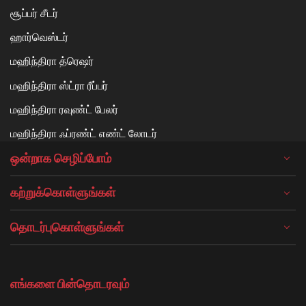
சூப்பர் சீடர்
ஹார்வெஸ்டர்
மஹிந்திரா த்ரெஷர்
மஹிந்திரா ஸ்ட்ரா ரீப்பர்
மஹிந்திரா ரவுண்ட் பேலர்
மஹிந்திரா ஃப்ரண்ட் எண்ட் லோடர்
ஒன்றாக செழிப்போம்
கற்றுக்கொள்ளுங்கள்
தொடர்புகொள்ளுங்கள்
எங்களை பின்தொடரவும்