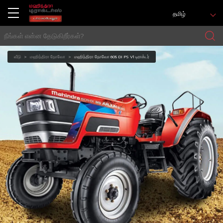
தமிழ்
வீடு
மஹிந்திரா நோவோ
மஹிந்திரா நோவோ 605 DI PS V1 டிராக்டர்