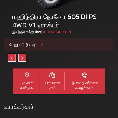
மஹிந்திரா நோவோ 605 DI PS
4WD V1 டிராக்டர்
இயந்திர சக்தி (kW)
36.3 kW (48.7 HP)
மேலும் அறியவும்
டீலரைக்
விசாரணை
இப்போது எங்களை
கண்டுபிடி
செய்
அழைக்கவும்
டிராக்டர்கள்