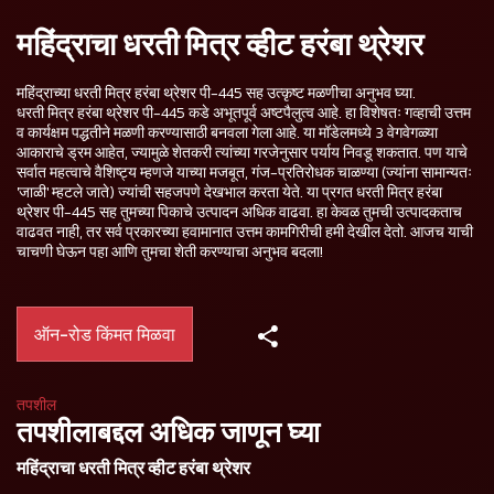
महिंद्राचा धरती मित्र व्हीट हरंबा थ्रेशर
महिंद्राच्या धरती मित्र हरंबा थ्रेशर पी-445 सह उत्कृष्ट मळणीचा अनुभव घ्या.
धरती मित्र हरंबा थ्रेशर पी-445 कडे अभूतपूर्व अष्टपैलुत्व आहे. हा विशेषतः गव्हाची उत्तम
व कार्यक्षम पद्धतीने मळणी करण्यासाठी बनवला गेला आहे. या मॉडेलमध्ये 3 वेगवेगळ्या
आकाराचे ड्रम आहेत, ज्यामुळे शेतकरी त्यांच्या गरजेनुसार पर्याय निवडू शकतात. पण याचे
सर्वात महत्वाचे वैशिष्ट्य म्हणजे याच्या मजबूत, गंज-प्रतिरोधक चाळण्या (ज्यांना सामान्यतः
'जाळी' म्हटले जाते) ज्यांची सहजपणे देखभाल करता येते. या प्रगत धरती मित्र हरंबा
थ्रेशर पी-445 सह तुमच्या पिकाचे उत्पादन अधिक वाढवा. हा केवळ तुमची उत्पादकताच
वाढवत नाही, तर सर्व प्रकारच्या हवामानात उत्तम कामगिरीची हमी देखील देतो. आजच याची
चाचणी घेऊन पहा आणि तुमचा शेती करण्याचा अनुभव बदला!
ऑन-रोड किंमत मिळवा
तपशील
तपशीलाबद्दल अधिक जाणून घ्या
महिंद्राचा धरती मित्र व्हीट हरंबा थ्रेशर