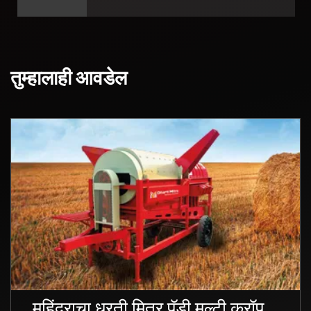
तुम्हालाही आवडेल
महिंद्राचा धरती मित्र पॅडी मल्टी क्रॉप