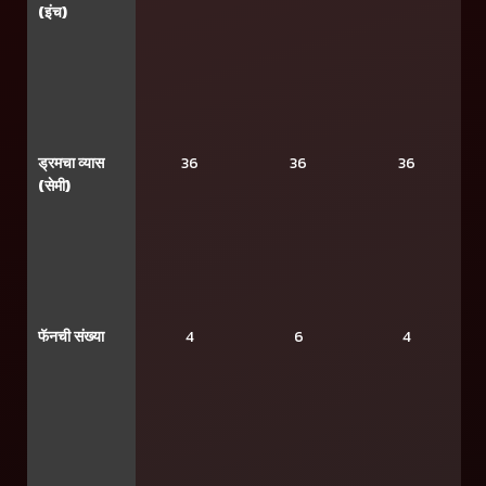
(इंच)
ड्रमचा व्यास
36
36
36
(सेमी)
फॅनची संख्या
4
6
4