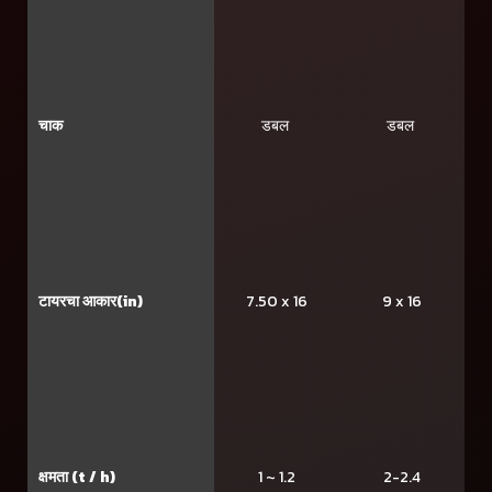
चाक
डबल
डबल
टायरचा आकार(in)
7.50 x 16
9 x 16
क्षमता (t / h)
1 ~ 1.2
2-2.4