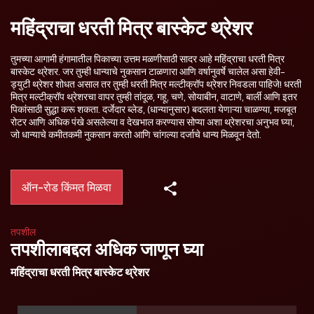
महिंद्राचा धरती मित्र बास्केट थ्रेशर
तुमच्या आगामी हंगामातील पिकाच्या उत्तम मळणीसाठी सादर आहे महिंद्राचा धरती मित्र
बास्केट थ्रेशर. जर तुम्ही धान्याचे नुकसान टाळणारा आणि वर्षानुवर्षे चालेल असा हेवी-
ड्युटी थ्रेशर शोधत असाल तर तुम्ही धरती मित्र मल्टीक्रॉप थ्रेशर निवडला पाहिजे! धरती
मित्र मल्टीक्रॉप थ्रेशरचा वापर तुम्ही तांदूळ, गहू, चणे, सोयाबीन, वाटाणे, बार्ली आणि इतर
पिकांसाठी सुद्धा करू शकता. दर्जेदार ब्लेड, (धान्यानुसार) बदलता येणाऱ्या चाळण्या, मजबूत
रोटर आणि अधिक पंखे असलेल्या व देखभाल करण्यास सोप्या अशा थ्रेशरचा अनुभव घ्या,
जो धान्याचे कमीतकमी नुकसान करतो आणि चांगल्या दर्जाचे धान्य मिळवून देतो.
ऑन-रोड किंमत मिळवा
तपशील
तपशीलाबद्दल अधिक जाणून घ्या
महिंद्राचा धरती मित्र बास्केट थ्रेशर