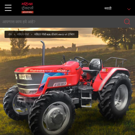
मराठी
होम
महिंद्रा नोव्हो
महिंद्रा नोव्हो 605 डीआय 4WD V1 ट्रॅक्टर