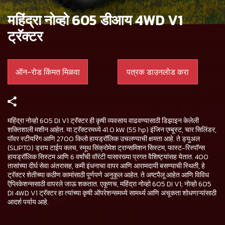
महिंद्रा नोव्हो 605 डीआय 4WD V1
ट्रॅक्टर
ऑन-रोड किंमत मिळवा
पत्रक डाउनलोड करा
महिंद्रा नोव्हो 605 DI V1 ट्रॅक्टर ही कृषी व्यवसाय वाढवण्यासाठी डिझाइन केलेली
शक्तिशाली मशीन आहेत. या ट्रॅक्टरमध्ये 41.0 kW (55 hp) इंजिन एम्बूस्ट, चार सिलिंडर,
पॉवर स्टीयरिंग आणि 2700 किलो हायड्रॉलिक उचलण्याची क्षमता आहे. ते ड्युअल
(SLIPTO) ड्राय टाईप क्लच, स्मूथ सिंक्रोमेश ट्रान्समिशन सिस्टम, फास्ट-रिस्पॉन्स
हायड्रॉलिक सिस्टम आणि 6 वर्षांची वॉरंटी यासारख्या प्रगत वैशिष्ट्यांसह येतात. 400
तासांच्या दीर्घ सेवा अंतरासह, कमी इंधनाचा वापर आणि आरामदायी बसण्याची स्थिती, हे
ट्रॅक्टर शेतीच्या कठीण कामांसाठी पूर्णपणे अनुकूल आहेत. ते अष्टपैलू आहेत आणि विविध
ऍप्लिकेशन्ससाठी वापरले जाऊ शकतात. एकूणच, महिंद्रा नोव्हो 605 DI V1; नोव्हो 605
DI 4WD V1 ट्रॅक्टर हा त्यांच्या कृषी ऑपरेशन्समध्ये सामर्थ्य आणि अचूकता शोधणाऱ्यांसाठी
आदर्श पर्याय आहे.