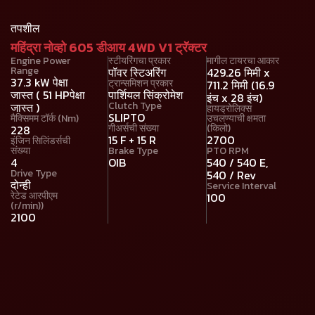
तपशील
महिंद्रा नोव्हो 605 डीआय 4WD V1 ट्रॅक्टर
Engine Power
स्टीयरिंगचा प्रकार
मागील टायरचा आकार
Range
पॉवर स्टिअरिंग
429.26 मिमी x
37.3 kW पेक्षा
ट्रान्समिशन प्रकार
711.2 मिमी (16.9
जास्त ( 51 HPपेक्षा
पार्शियल सिंक्रोमेश
इंच x 28 इंच)
Clutch Type
जास्त )
हायड्रोलिक्स
SLIPTO
मैक्सिमम टॉर्क (Nm)
उचलण्याची क्षमता
गीअर्सची संख्या
(किलो)
228
15 F + 15 R
2700
इंजिन सिलिंडर्सची
संख्या
Brake Type
PTO RPM
4
OIB
540 / 540 E,
Drive Type
540 / Rev
दोन्ही
Service Interval
रेटेड आरपीएम
100
(r/min))
2100