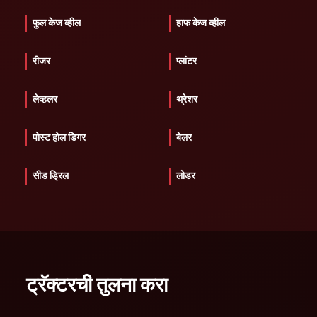
फुल केज व्हील
हाफ केज व्हील
रीजर
प्लांटर
लेव्हलर
थ्रेशर
पोस्ट होल डिगर
बेलर
सीड ड्रिल
लोडर
ट्रॅक्टरची तुलना करा