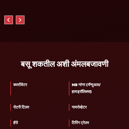
बसू शकतील अशी अंमलबजावणी
कल्टीवेटर
MB नांगर (मॅन्युअल/
हायड्रॉलिक्स)
रोटरी टिलर
गायरोव्हेटर
हॅरो
टिपिंग ट्रेलर