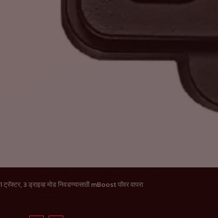
1 ट्रॅक्टर, 3 ड्राइव्ह मोड निवडण्यासाठी mBoost पॉवर वापरा