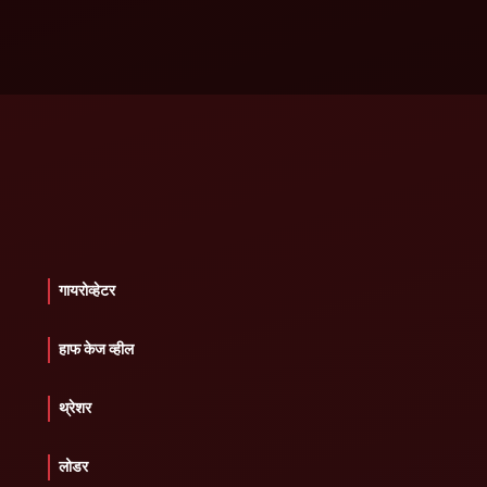
गायरोव्हेटर
हाफ केज व्हील
थ्रेशर
लोडर