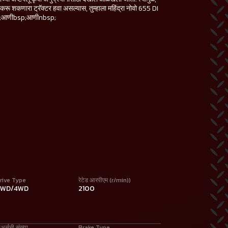
 करू शकणारा ट्रॅक्टर हवा असल्यास, तुम्हाला महिंद्रा नोवो 655 DI
sp;आणीbsp;आणीnbsp;
rive Type
रेटेड आरपीएम (r/min))
2WD/4WD
2100
ीअर्सची संख्या
Brake Type