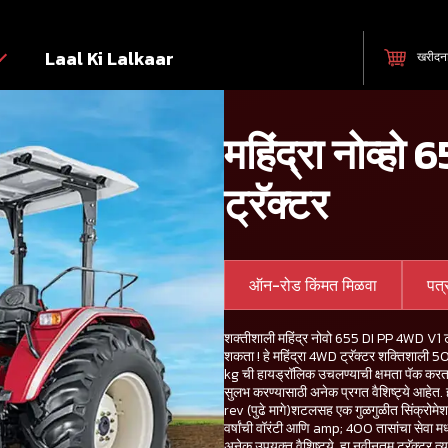
Laal Ki Lalkaar
खरीदन
महिंद्रा नोव्
ट्रॅक्टर
ऑन-रोड किंमत मिळवा
पत
शक्तीशाली महिंद्र नोवो 655 DI PP 4WD V1 ट्र
शकता ! हे महिंद्रा 4WD ट्रॅक्टर शक्तिशाल
kg ची हायड्रॉलिक उचलण्याची क्षमता पॅक करता
सुलभ करण्यासाठी अनेक प्रगत वैशिष्ट्ये आहेत. ह
rev (पुढे मागे)शटलसह एक गुळगुळीत सिंक्रोमेश
वर्षांची वॉरंटी आणि amp; 400 तासांचा सेवा म
अनेक उपयुक्त वैशिष्ट्ये. हा नवीनतम ट्रॅक्टर त्