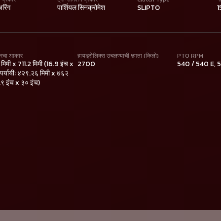
अरिंग
पार्शियल सिनक्रोमेश
SLIPTO
1
यरचा आकार
हायड्रोलिक्स उचलण्याची क्षमता (किलो)
PTO RPM
िमी x 711.2 मिमी (16.9 इंच x
2700
540 / 540 E, 
 पर्यायी: ४२९.२६ मिमी x ७६२
.९ इंच x ३० इंच)