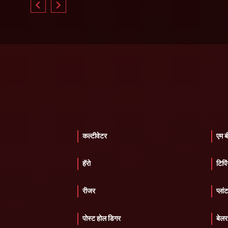
कल्टीवेटर
एम ब
हॅरो
टिपिं
रीजर
प्लां
पोस्ट होल डिगर
बेलर