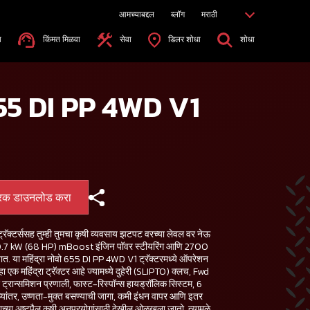
आमच्याबद्दल
ब्लॉग
मराठी
ा
किंमत मिळवा
सेवा
डिलर शोधा
शोधा
हो 655 DI PP 4WD V1
्रक डाउनलोड करा
ॅक्टर्ससह तुम्ही तुमचा कृषी व्यवसाय झटपट वरच्या लेवल वर नेऊ
ी 50.7 kW (68 HP) mBoost इंजिन पॉवर स्टीयरिंग आणि 2700
त. या महिंद्रा नोवो 655 DI PP 4WD V1 ट्रॅक्टरमध्ये ऑपरेशन
ा एक महिंद्रा ट्रॅक्टर आहे ज्यामध्ये दुहेरी (SLIPTO) क्लच, Fwd
 ट्रान्समिशन प्रणाली, फास्ट-रिस्पॉन्स हायड्रॉलिक सिस्टम, 6
ध्यांतर, उष्णता-मुक्त बसण्याची जागा, कमी इंधन वापर आणि इतर
याच्या अष्टपैलू कृषी अनुप्रयोगांसाठी देखील ओळखला जातो. त्यामुळे,