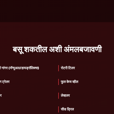
बसू शकतील अशी अंमलबजावणी
ी नांगर (मॅन्युअल/हायड्रॉलिक्स)
रोटरी टिलर
ग ट्रेलर
फुल केज व्हील
टर
लेव्हलर
सीड ड्रिल