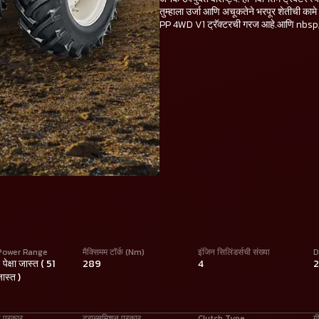
तुम्हाला उर्जा आणि अचूकतेने भरपूर शेतीची कामे
PP 4WD V1 ट्रॅक्टरची गरज आहे.आणि nb
Power Range
मैक्सिमम टॉर्क (Nm)
इंजिन सिलिंडर्सची संख्या
D
ेक्षा जास्त ( 51
289
4
जास्त )
ा प्रकार
ट्रान्समिशन प्रकार
Clutch Type
ग