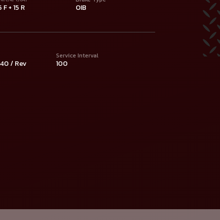
5 F + 15 R
OIB
Service Interval
540 / Rev
100