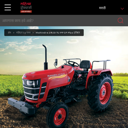
मराठी
होम
महिंद्रा Sp प्लस
Mahindra 275 DI TU PP SP Plus ट्रॅक्टर