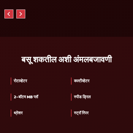
बसू शकतील अशी अंमलबजावणी
रोटाव्हेटर
कल्टीव्हेटर
2-बॉटम MB प्लॉ
स्पीड ड्रिल
थ्रेशर
स्ट्रॉ रिपर