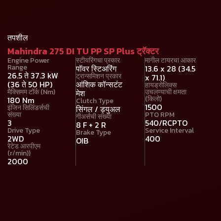
तपशील
Mahindra 275 DI TU PP SP Plus ट्रॅक्टर
Engine Power
स्टीयरिंगचा प्रकार
मागील टायरचा आकार
Range
पॉवर स्टिअरिंग
13.6 x 28 (34.5
26.5 ते 37.3 kW
ट्रान्समिशन प्रकार
x 71.1)
(36 ते 50 HP)
आंशिक कॉन्सटंट
हायड्रोलिक्स
मैक्सिमम टॉर्क (Nm)
उचलण्याची क्षमता
मेश
(किलो)
180 Nm
Clutch Type
1500
इंजिन सिलिंडर्सची
सिंगल / ड्युअल
संख्या
PTO RPM
गीअर्सची संख्या
3
540/RCPTO
8 F + 2 R
Drive Type
Service Interval
Brake Type
2WD
400
OIB
रेटेड आरपीएम
(r/min))
2000