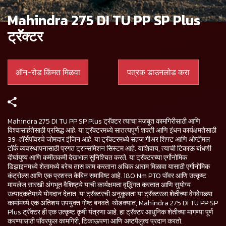
Mahindra 275 DI TU PP SP Plus
ट्रॅक्टर
ऑन-रोड किंमत मिळवा
पत्रक डाउनलोड करा
Mahindra 275 DI TU PP SP Plus ट्रॅक्टर त्याचा मजबूत कामगिरीसाठी आणि
विश्वासार्हतेसाठी प्रसिद्ध आहे. या ट्रॅक्टरमध्ये सातत्यपूर्ण शक्ती आणि इंधन कार्यक्षमतेसाठी
39-हॉर्सपॉवरचे जोमदार इंजिन आहे. या ट्रॅक्टरमध्ये सहज गीअर शिफ्ट आणि ओप्टीमल
टॉर्क व्यवस्थापनासाठी प्रगत ट्रान्समिशन सिस्टम आहे. याशिवाय, त्याची टिकाऊ बांधणी
दीर्घायुष्य आणि कमीतकमी देखभाल सुनिश्चित करते. या ट्रॅक्टरच्या एर्गोनोमिक
डिझाइनमध्ये शेतामध्ये बरेच तास काम करताना अधिक आराम मिळावा यासाठी एर्गोनोमिक
कंट्रोल्स आणि एक प्रशस्त केबिन समाविष्ट आहे. 180 Nm PTO पॉवर आणि उत्कृष्ट
मायलेज सारखी अंगभूत वैशिष्ट्ये याची कार्यक्षमता वृद्धिंगत करतात आणि सुयोग्य
उत्पादकतेमध्ये योगदान देतात. या ट्रॅक्टरची अनुकूलता या ट्रॅक्टरला शेतीच्या वेगवेगळ्या
कामांमध्ये एक अतिशय उपयुक्त गोष्ट बनवते. थोडक्यात, Mahindra 275 DI TU PP SP
Plus ट्रॅक्टर ही एक उत्कृष्ट कृषी यंत्रणा आहे. हा ट्रॅक्टर आधुनिक शेतीच्या मागण्या पूर्ण
करण्यासाठी पॉवरफुल कामगिरी, टिकाऊपणा आणि अष्टपैलुत्व प्रदान करतो.