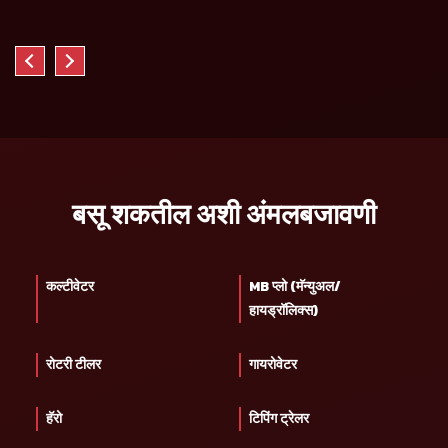
बसू शकतील अशी अंमलबजावणी
कल्टीवेटर
MB प्लो (मॅन्युअल/
हायड्रॉलिक्स)
रोटरी टीलर
गायरोवेटर
हॅरो
टिपिंग ट्रेलर