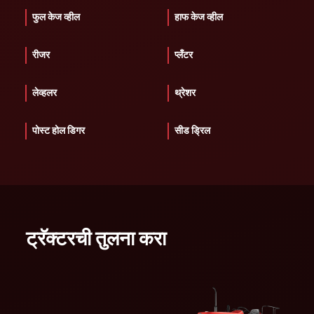
फुल केज व्हील
हाफ केज व्हील
रीजर
प्लँटर
लेव्हलर
थ्रेशर
पोस्ट होल डिगर
सीड ड्रिल
ट्रॅक्टरची तुलना करा