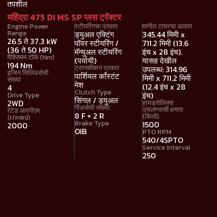
तपशील
महिंद्रा 475 DI MS SP प्लस ट्रॅक्टर
Engine Power
स्टीयरिंगचा प्रकार
मागील टायरचा आकार
Range
ड्युअल एक्टिंग
345.44 मिमी x
26.5 ते 37.3 kW
पॉवर स्टीयरिंग /
711.2 मिमी (13.6
(36 ते 50 HP)
मॅन्युअल स्टीयरिंग
इंच x 28 इंच).
मैक्सिमम टॉर्क (Nm)
(पर्यायी)
यासह देखील
194 Nm
ट्रान्समिशन प्रकार
उपलब्ध: 314.96
इंजिन सिलिंडर्सची
पार्शियल काँस्टंट
मिमी x 711.2 मिमी
संख्या
मेश
(12.4 इंच x 28
4
Clutch Type
इंच)
Drive Type
सिंगल / ड्युअल
2WD
हायड्रोलिक्स
गीअर्सची संख्या
उचलण्याची क्षमता
रेटेड आरपीएम
8 F + 2 R
(किलो)
(r/min))
Brake Type
1500
2000
OIB
PTO RPM
540/4SPTO
Service Interval
250