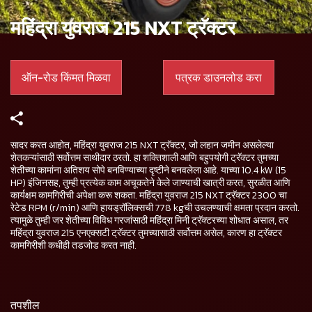
महिंद्रा युवराज 215 NXT ट्रॅक्टर
ऑन-रोड किंमत मिळवा
पत्रक डाउनलोड करा
सादर करत आहोत, महिंद्रा युवराज 215 NXT ट्रॅक्टर, जो लहान जमीन असलेल्या
शेतकऱ्यांसाठी सर्वोत्तम साथीदार ठरतो. हा शक्तिशाली आणि बहुपयोगी ट्रॅक्टर तुमच्या
शेतीच्या कामांना अतिशय सोपे बनविण्याच्या दृष्टीने बनवलेला आहे. याच्या 10.4 kW (15
HP) इंजिनसह, तुम्ही प्रत्येक काम अचूकतेने केले जाण्याची खात्री करत, सुरळीत आणि
कार्यक्षम कामगिरीची अपेक्षा करू शकता. महिंद्रा युवराज 215 NXT ट्रॅक्टर 2300 चा
रेटेड RPM (r/min) आणि हायड्रॉलिक्सची 778 kgची उचलण्याची क्षमता प्रदान करतो.
त्यामुळे तुम्ही जर शेतीच्या विविध गरजांसाठी महिंद्रा मिनी ट्रॅक्टरच्या शोधात असाल, तर
महिंद्रा युवराज 215 एनएक्सटी ट्रॅक्टर तुमच्यासाठी सर्वोत्तम असेल, कारण हा ट्रॅक्टर
कामगिरीशी कधीही तडजोड करत नाही.
तपशील