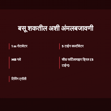
बसू शकतील अशी अंमलबजावणी
1 m रोटावेटर
5 टाईन कल्टीवेटर
MB प्लो
सीड फर्टिलायझर ड्रिल (5
टाईन)
टिपिंग ट्रॉली