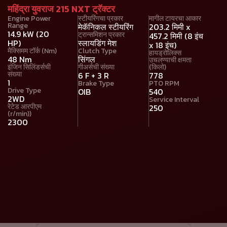
महिंद्रा युवराज 215 NXT ट्रॅक्टर
Engine Power
स्टीयरिंगचा प्रकार
मागील टायरचा आकार
Range
मेकॅनिकल स्टीयरिंग
203.2 मिमी x
14.9 kW (20
ट्रान्समिशन प्रकार
457.2 मिमी (8 इंच
HP)
स्लायडिंग मेश
x 18 इंच)
मैक्सिमम टॉर्क (Nm)
Clutch Type
हायड्रोलिक्स
48 Nm
सिंगल
उचलण्याची क्षमता
इंजिन सिलिंडर्सची
गीअर्सची संख्या
(किलो)
संख्या
6 F + 3 R
778
1
Brake Type
PTO RPM
Drive Type
OIB
540
2WD
Service Interval
रेटेड आरपीएम
250
(r/min))
2300