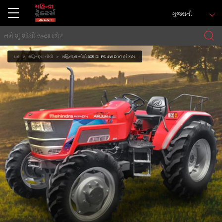
ગુજરાતી
ઘર
મહિન્દ્રા નોવો
મહિન્દ્રા નોવો 605 DI PS 4WD V1 ટ્રેક્ટર