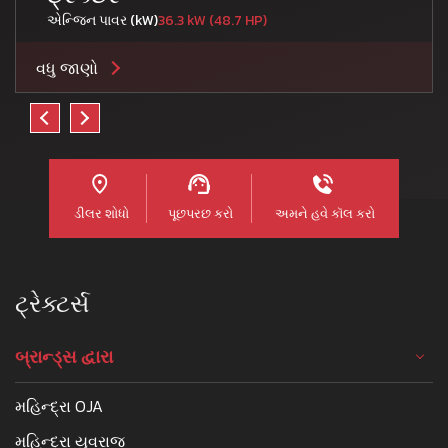
એન્જિન પાવર (kW)
36.3 kW (48.7 HP)
વધુ જાણો
ડીલર શોધો
પૂછપરછ કરો
અમને હવે કૉલ કરો
ટ્રેક્ટર્સ
બ્રાન્ડ્સ દ્વારા
મહિન્દ્રા OJA
મહિન્દ્રા યુવરાજ