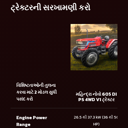
ટ્રેક્ટરની સરખામણી કરો
વિશિષ્ટતાઓની તુલના
કરવા માટે 2 મોડલ સુધી
મહિન્દ્રા નોવો 605 DI
પસંદ કરો
PS 4WD V1 ટ્રેક્ટર
Engine Power
26.5 થી 37.3 kW (36 થી 50
Range
HP)