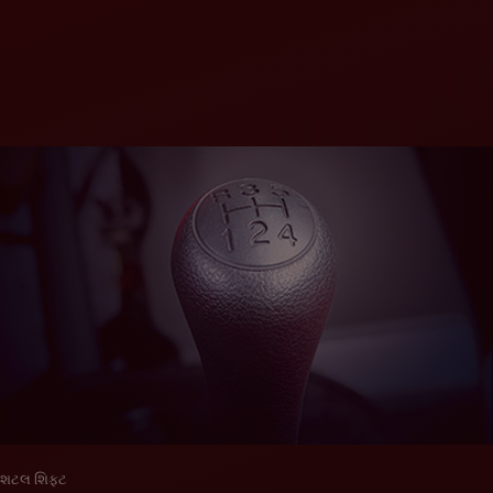
શટલ શિફ્ટ