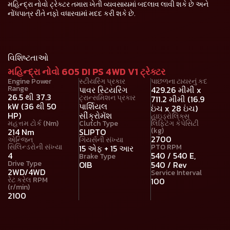
મહિન્દ્રા નોવો ટ્રેક્ટર તમારા ખેતી વ્યવસાયમાં બદલાવ લાવી શકે છે અને
નોંધપાત્ર રીતે નફો વધારવામાં મદદ કરી શકે છે.
વિશિષ્ટતાઓ
મહિન્દ્રા નોવો 605 DI PS 4WD V1 ટ્રેક્ટર
Engine Power
સ્ટીયરિંગ પ્રકાર
પાછળના ટાયરનું કદ
Range
પાવર સ્ટિયરિંગ
429.26 મીમી x
26.5 થી 37.3
ટ્રાન્સમિશન પ્રકાર
711.2 મીમી (16.9
kW (36 થી 50
પાર્શિયલ
ઇંચ x 28 ઇંચ)
HP)
સીંક્રોમૅશ
હાઇડ્રોલિક્સ
મહત્તમ ટોર્ક (Nm)
Clutch Type
લિફ્ટિંગ કેપેસિટી
(kg)
214 Nm
SLIPTO
2700
એન્જિન
ગિયર્સની સંખ્યા
સિલિન્ડરોની સંખ્યા
PTO RPM
15 એફ + 15 આર
4
540 / 540 E,
Brake Type
Drive Type
OIB
540 / Rev
2WD/4WD
Service Interval
રેટ કરેલ RPM
100
(r/min)
2100