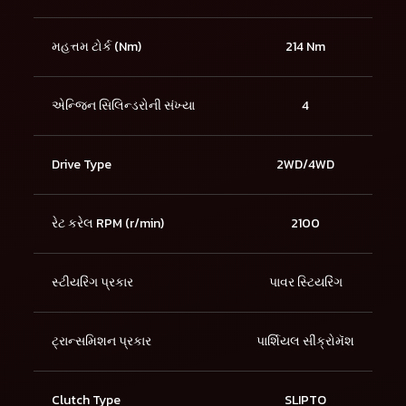
મહત્તમ ટોર્ક (Nm)
214 Nm
એન્જિન સિલિન્ડરોની સંખ્યા
4
Drive Type
2WD/4WD
રેટ કરેલ RPM (r/min)
2100
સ્ટીયરિંગ પ્રકાર
પાવર સ્ટિયરિંગ
ટ્રાન્સમિશન પ્રકાર
પાર્શિયલ સીંક્રોમૅશ
Clutch Type
SLIPTO