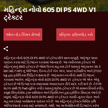
મહિન્દ્રા નોવો 605 DI PS 4WD V1
ટ્રેક્ટર
ઓન-રોડ કિંમત મેળવો
પત્રિકા ડાઉનલોડ કરો
મહિન્દ્રા નોવો 605 DI PS 4WD V1 ટ્રેક્ટર્સને સાતત્યપૂર્ણ, અદ્ભૂત પાવર
પ્રદાન કરવા માટે ડિઝાઇન કરવામાં આવ્યા છે. આ નવીનતમ ટ્રેક્ટર એ
મહિન્દ્રાનું 4WD ટ્રેક્ટર છે જેમાં ઉચ્ચ મહત્તમ ટોર્ક ધરાવતું અદ્યતન 36.3
kW (48.7 HP) નું એન્જિન, ઉચ્ચ ટોર્ક બેક અપ, પાવર સ્ટીયરિંગ અને 2700
kg હાઇડ્રોલિક્સ લિફ્ટિંગ ક્ષમતા છે. અદ્યતન તકનીકો સાથે ડિઝાઇન
કરવામાં આવેલ, મહિન્દ્રા નોવો 605 DI PS 4WD V1 ટ્રેક્ટર એ એક એવું
ટ્રેક્ટર છે જે ઉત્પાદકતા વધારવામાં અસરકારક રીતે મદદ કરી શકે છે. તે F/R
શટલ સાથે 15 Fwd યુનિક સ્પીડ ધરાવતું શ્રેષ્ઠ ટ્રેક્ટર છે જે સમાન રિવર્સ સ્પીડ,
સ્મૂથ સિંક્રોમેશ ટ્રાન્સમિશન અને પ્રિસિઝન હાઇડ્રોલિક સિસ્ટમ આપે છે.
વધુમાં, મહિન્દ્રા નોવો 605 DI PS 4WD V1 ટ્રેક્ટર ગરમી-મુક્ત બેઠક અને
મહત્તમ ઇંધણ કાર્યક્ષમતા પ્રદાન કરે છે. આ મહિન્દ્રા ટ્રેક્ટર વિવિધ કૃષિ
એપ્લિકેશનો કરવા માટે સજ્જ છે, તેથી, આ અર્ગનોમિકલી ડિઝાઈન કરેલ