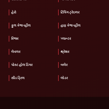
હેરો
ટિપિંગ ટ્રેઇલર
ફુલ કેજ વ્હીલ
હાફ કેજ વ્હીલ
રિજર
પ્લાન્ટર
લેવલર
થ્રેશર
પોસ્ટ હોલ ડિગર
બલેર
સીડ ડ્રિલ
લોડર