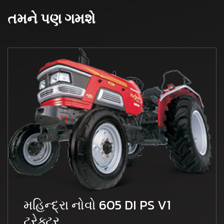
તમને પણ ગમશે
મહિન્દ્રા નોવો 605 DI PS V1
ટ્રેક્ટર