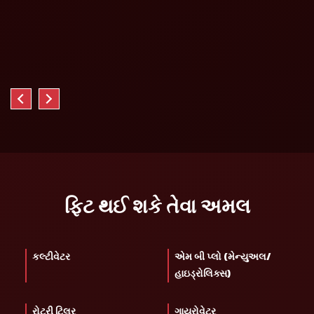
ફિટ થઈ શકે તેવા અમલ
કલ્ટીવેટર
એમ બી પ્લો (મેન્યુઅલ/
હાઇડ્રોલિક્સ)
રોટરી ટિલર
ગાયરોવેટર