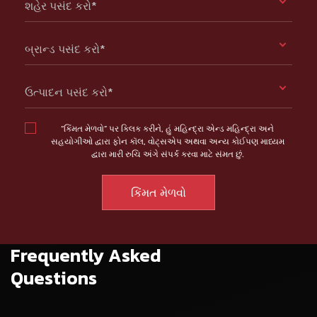
શહેર પસંદ કરો*
બ્રાન્ડ પસંદ કરો*
ઉત્પાદન પસંદ કરો*
“કિંમત મેળવો” પર ક્લિક કરીને, હું મહિન્દ્રા એન્ડ મહિન્દ્રા અને
સહયોગીઓ દ્વારા ફોન કૉલ, વોટ્સએપ અથવા અન્ય કોઈપણ માધ્યમ
દ્વારા મારી રુચિ અંગે સંપર્ક કરવા માટે સંમત છું.
Frequently Asked
Questions