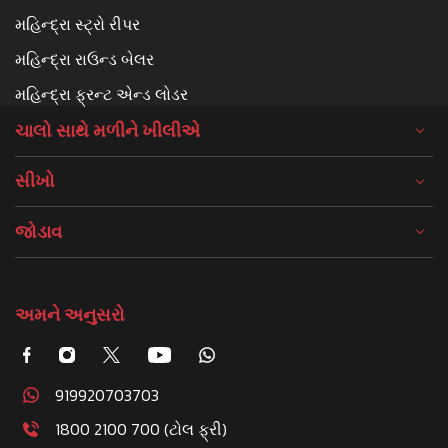
મહિન્દ્રા સ્ટ્રો રીપર
મહિન્દ્રા રાઉન્ડ બેલર
મહિન્દ્રા ફ્રન્ટ એન્ડ લોડર
ચાલો સાથે મળીને ખીલીએ
સીખો
જોડાવ
અમને અનુસરો
919920703703
1800 2100 700 (ટોલ ફ્રી)