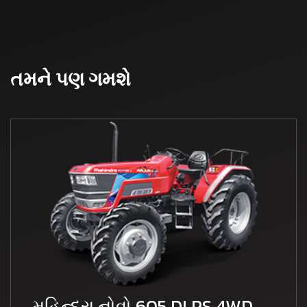
તમને પણ ગમશે
મહિન્દ્રા નોવો 605 DI PS 4WD