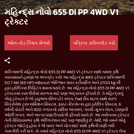
મહિન્દ્રા નોવો 655 DI PP 4WD V1
ટ્રેક્ટર
ઓન-રોડ કિંમત મેળવો
પત્રિકા ડાઉનલોડ કરો
શકિતશાળી મહિન્દ્રા નોવો 655 DI PP 4WD V1 ટ્રેક્ટર સાથે તમારા કૃષિ
વ્યવસાયને હમણાં જ અપગ્રેડ કરો! આ મહિન્દ્રા 4WD ટ્રેક્ટર શક્તિશાળી
50.7 kW (68 HP) mBoost એન્જિન પાવર સ્ટીયરિંગ અને 2700 kg ની
હાઇડ્રોલિક્સ લિફ્ટિંગ ક્ષમતા ધરાવે છે. આ મહિન્દ્રા નોવો 655 DI PP 4WD V1
ટ્રેક્ટરમાં કામગીરીમાં સરળતા માટે ઘણા અદ્યતન ફીચર્સ છે. તે મહિન્દ્રાનું
એવું ટ્રેક્ટર છે જે ડ્યુઅલ (સ્લિપ્ટો) ક્લચ, Fwd રીવ શટલ સાથે સરળ
સિંક્રોમેશ ટ્રાન્સમિશન સિસ્ટમ, ફાસ્ટ-રિસ્પોન્સ હાઇડ્રોલિક સિસ્ટમ, 6
વર્ષની વોરંટી અને 400 કલાકનો સર્વિસ અંતરાલ, ગરમી-મુક્ત બેઠક, ઇંધણની
ઓછી ખપત, અને અન્ય ઘણા ઉપયોગી ફીચર્સ ધરાવે છે. આ નવીનતમ ટ્રેક્ટર
તેની વૈવિધ્યસભર કૃષિ એપ્લિકેશન માટે પણ જાણીતું છે. તેથી, જો તમને એવું
ટ્રેક્ટર જોઈતું હોય કે જે પાવર અને ચોકસાઈ સાથે કૃષિની ઘણી બધી
કામગીરી કરી શકે, તો તમારે મહિન્દ્રા નોવો 655 DI PP 4WD V1 ટ્રેક્ટર લેવા