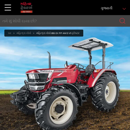
ગુજરાતી
ઘર
મહિન્દ્રા નોવો
મહિન્દ્રા નોવો 655 DI PP 4WD V1 ટ્રેક્ટર