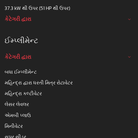
37.3 kW થી ઉપર (51 HP થી ઉપર)
કેટેગરી દ્વારા
ઈમ્પ્લીમેન્ટ
કેટેગરી દ્વારા
બધા ઈમ્પ્લીમેન્ટ
મહિન્દ્રા દ્વારા ધરતી મિત્ર રોટાવેટર
મહિન્દ્રા કલ્ટીવેટર
લેસર લેવલર
એમબી પ્લાઉ
મિનીવેટર
સુપર સીડર