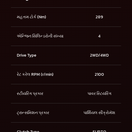
મહત્તમ ટોર્ક (Nm)
289
એન્જિન સિલિન્ડરોની સંખ્યા
4
Drive Type
2WD/4WD
રેટ કરેલ RPM (r/min)
2100
સ્ટીયરિંગ પ્રકાર
પાવર સ્ટિયરિંગ
ટ્રાન્સમિશન પ્રકાર
પાર્શિયલ સીંક્રોમૅશ
Clutch Type
SLIPTO