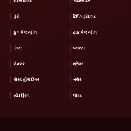
રોટરી ટિલર
ગાયરોવેટર
હેરો
ટિપિંગ ટ્રેઇલર
ફુલ કેજ વ્હીલ
હાફ કેજ વ્હીલ
રિજર
પ્લાન્ટર
લેવલર
થ્રેશર
પોસ્ટ હોલ ડિગર
બલેર
સીડ ડ્રિલ
લોડર