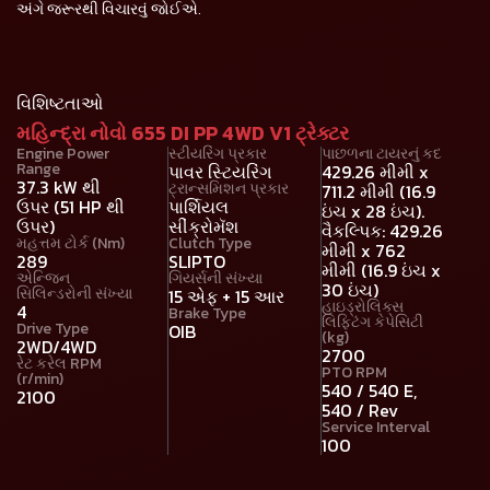
અંગે જરૂરથી વિચારવું જોઈએ.
વિશિષ્ટતાઓ
મહિન્દ્રા નોવો 655 DI PP 4WD V1 ટ્રેક્ટર
Engine Power
સ્ટીયરિંગ પ્રકાર
પાછળના ટાયરનું કદ
Range
પાવર સ્ટિયરિંગ
429.26 મીમી x
37.3 kW થી
ટ્રાન્સમિશન પ્રકાર
711.2 મીમી (16.9
ઉપર (51 HP થી
પાર્શિયલ
ઇંચ x 28 ઇંચ).
ઉપર)
સીંક્રોમૅશ
વૈકલ્પિક: 429.26
મહત્તમ ટોર્ક (Nm)
Clutch Type
મીમી x 762
289
SLIPTO
મીમી (16.9 ઇંચ x
એન્જિન
ગિયર્સની સંખ્યા
30 ઇંચ)
સિલિન્ડરોની સંખ્યા
15 એફ + 15 આર
હાઇડ્રોલિક્સ
4
Brake Type
લિફ્ટિંગ કેપેસિટી
Drive Type
OIB
(kg)
2WD/4WD
2700
રેટ કરેલ RPM
PTO RPM
(r/min)
540 / 540 E,
2100
540 / Rev
Service Interval
100