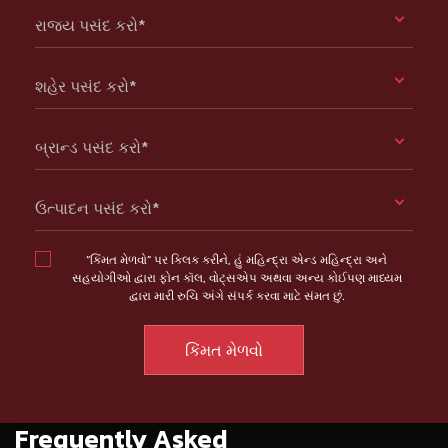
રાજ્ય પસંદ કરો*
શહેર પસંદ કરો*
બ્રાન્ડ પસંદ કરો*
ઉત્પાદન પસંદ કરો*
“કિંમત મેળવો” પર ક્લિક કરીને, હું મહિન્દ્રા એન્ડ મહિન્દ્રા અને
સહયોગીઓ દ્વારા ફોન કૉલ, વોટ્સએપ અથવા અન્ય કોઈપણ માધ્યમ
દ્વારા મારી રુચિ અંગે સંપર્ક કરવા માટે સંમત છું.
Frequently Asked