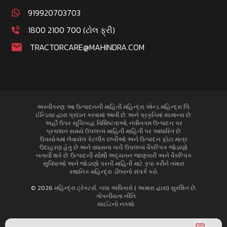
919920703703
1800 2100 700 (ટોલ ફ્રી)
TRACTORCARE@MAHINDRA.COM
અસ્વીકરણ: આ ઉત્પાદનની માહિતી મહિન્દ્રા એન્ડ મહિન્દ્રા લિ.
ઈન્ડિયા દ્વારા પ્રદાન કરવામાં આવી છે, અને પ્રકૃતિમાં સામાન્ય છે.
અહીં ઉપર સૂચિબદ્ધ વિશિષ્ટતાઓ, નવીનતમ ઉત્પાદન પર
પ્રકાશન સમયે ઉપલબ્ધ માહિતી માહિતી પર આધારિત છે.
ઉપયોગમાં લેવાયેલ કેટલીક છબીઓ અને ઉત્પાદન ફોટા માત્ર
ઉદાહરણ હેતુ છે અને વધારાના ખર્ચે ઉપલબ્ધ વૈકલ્પિક જોડાણો
બતાવી શકે છે. ઉત્પાદની સૌથી અદ્યતન જાણકારી અને વૈકલ્પિક
સુવિધાઓ અને જોડાણો પરની માહિતી માટે કૃપા કરીને તમારા
સ્થાનિક મહિન્દ્રા ડીલરનો સંપર્ક કરો.
© 2026 મહિન્દ્રા ટ્રેક્ટર્સ. બધા અધિકારો ( અમારા દ્વારા) સુરક્ષિત છે.
ગોપનીયતા નીતિ
સાઈટનો નક્શો