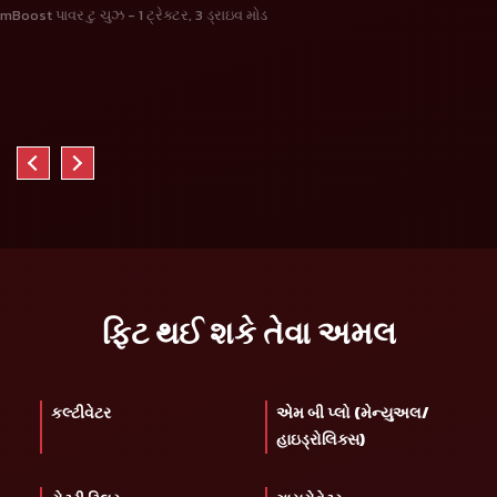
mBoost પાવર ટુ ચુઝ - 1 ટ્રેક્ટર, 3 ડ્રાઇવ મોડ
ફિટ થઈ શકે તેવા અમલ
કલ્ટીવેટર
એમ બી પ્લો (મેન્યુઅલ/
હાઇડ્રોલિક્સ)