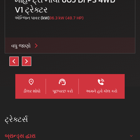
V1 ટ્રેક્ટર
એન્જિન પાવર (kW)
36.3 kW (48.7 HP)
વધુ જાણો
ડીલર શોધો
પૂછપરછ કરો
અમને હવે કૉલ કરો
ટ્રેક્ટર્સ
બ્રાન્ડ્સ દ્વારા