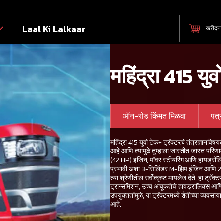
Laal Ki Lalkaar
खरीदन
महिंद्रा 415 युव
ऑन-रोड किंमत मिळवा
पत
महिंद्रा 415 युवो टेक+ ट्रॅक्टरचे तंत्रज्ञानविष
आहे आणि त्यामुळे तुम्हाला जास्तीत जास्त परि
(42 HP) इंजिन, पॉवर स्टीयरिंग आणि हायड्रॉल
प्रभावी अशा 3-सिलिंडर M-झिप इंजिन आणि 
त्या श्रेणीतील सर्वोत्कृष्ट मायलेज देते. हा ट्रॅ
ट्रान्समिशन, उच्च अचूकतेचे हायड्रॉलिक्स आणि 
उपयुक्ततांमुळे, या ट्रॅक्टरमध्ये शेतीच्या व्यव
आहे.