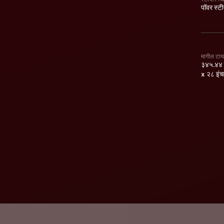
पॉवर स्टी
मागील टा
३४५.४४ म
x २८ इंच