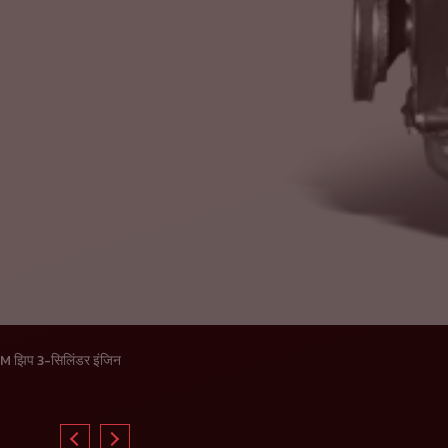
M झिप 3-सिलिंडर इंजिन