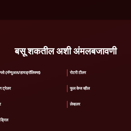
बसू शकतील अशी अंमलबजावणी
्लो (मॅन्युअल/हायड्रॉलिक्स)
रोटरी टीलर
ग ट्रेलर
फुल केज व्हील
र
लेव्हलर
ड्रिल