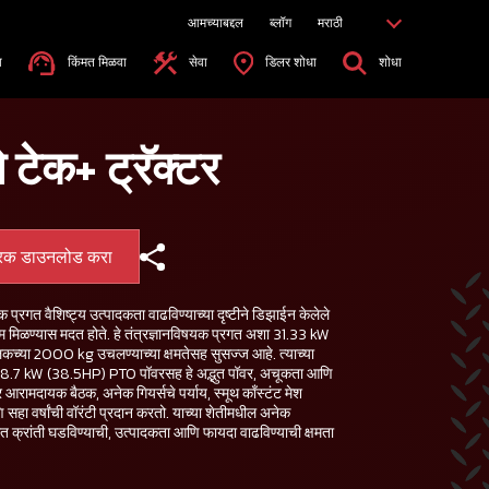
आमच्याबद्दल
ब्लॉग
मराठी
ा
किंमत मिळवा
सेवा
डिलर शोधा
शोधा
ो टेक+ ट्रॅक्टर
्रक डाउनलोड करा
यक प्रगत वैशिष्ट्य उत्पादकता वाढविण्याच्या दृष्टीने डिझाईन केलेले
णाम मिळण्यास मदत होते. हे तंत्रज्ञानविषयक प्रगत अशा 31.33 kW
िकच्या 2000 kg उचलण्याच्या क्षमतेसह सुसज्ज आहे. त्याच्या
28.7 kW (38.5HP) PTO पॉवरसह हे अद्भुत पॉवर, अचूकता आणि
क्टर आरामदायक बैठक, अनेक गियर्सचे पर्याय, स्मूथ काँस्टंट मेश
सहा वर्षांची वॉरंटी प्रदान करतो. याच्या शेतीमधील अनेक
सायात क्रांती घडविण्याची, उत्पादकता आणि फायदा वाढविण्याची क्षमता