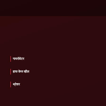
गायरोवेटर
हाफ केज व्हील
थ्रेशर