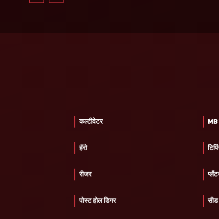
कल्टीवेटर
MB प
हॅरो
टिपिं
रीजर
प्लँट
पोस्ट होल डिगर
सीड 