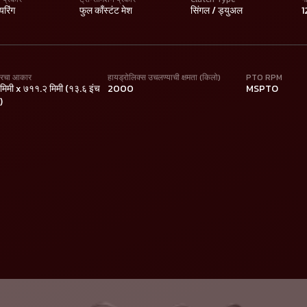
यरिंग
फुल काँस्टंट मेश
सिंगल / ड्युअल
1
यरचा आकार
हायड्रोलिक्स उचलण्याची क्षमता (किलो)
PTO RPM
िमी x ७११.२ मिमी (१३.६ इंच
2000
MSPTO
)