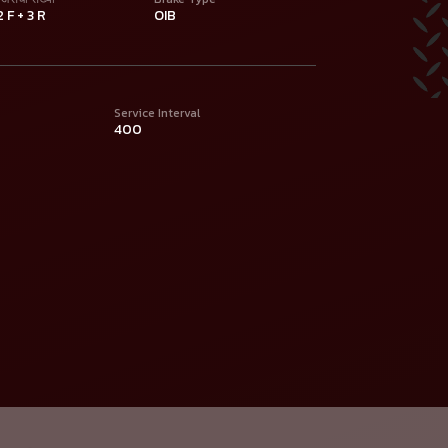
2 F + 3 R
OIB
Service Interval
400