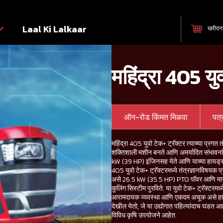
Laal Ki Lalkaar
खरीदन
महिंद्रा 405 यु
ऑन-रोड किंमत मिळवा
पत
महिंद्रा 405 युवो टेक+ ट्रॅक्टर त्याच्या प्रगत 
शक्तिशाली मशीन बनते आणि अमर्यादित संभावनांसह
kW (39 HP) इंजिनसह येते आणि याच्या हायड्र
405 युवो टेक+ ट्रॅक्टरमध्ये तंत्रज्ञानविषयक प
असे 26.5 kW (35.5 HP) PTO पॉवर आणि मायले
कुलिंग सिस्टीम पुरविते. या युवो टेक+ ट्रॅक्टरमध
आरामदायक व्यवस्था आणि एकदम अचूक असे हायड्रॉल
देखील येतो, जे या उद्योगात पहिल्यांदाच घडत आह
विविध कृषि उपयोजने आहेत.