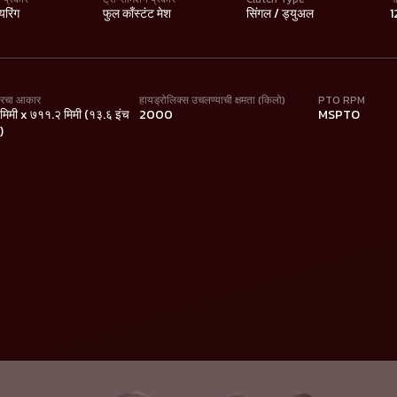
यरिंग
फुल काँस्टंट मेश
सिंगल / ड्युअल
1
यरचा आकार
हायड्रोलिक्स उचलण्याची क्षमता (किलो)
PTO RPM
िमी x ७११.२ मिमी (१३.६ इंच
2000
MSPTO
)