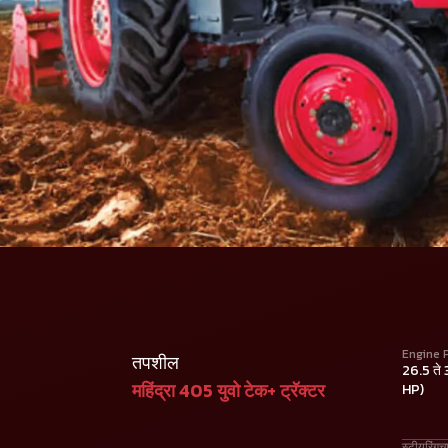
Engine 
तपशील
26.5 ते
महिंद्रा 405 युवो टेक+ ट्रॅक्टर
HP)
स्टीयरिंगच