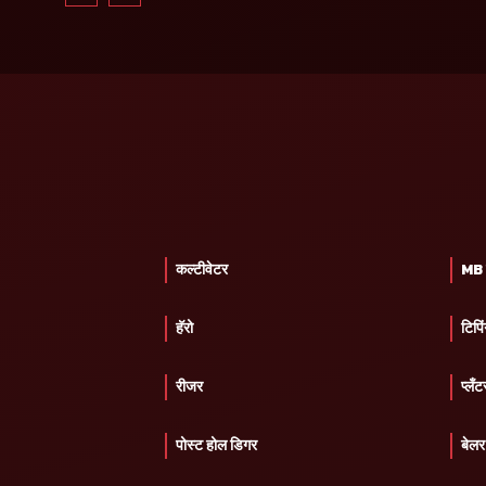
कल्टीवेटर
MB प
हॅरो
टिपिं
रीजर
प्लँट
पोस्ट होल डिगर
बेलर