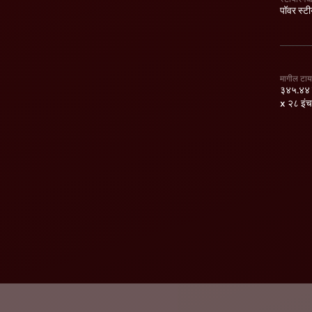
पॉवर स्टी
मागील टा
३४५.४४ म
x २८ इंच