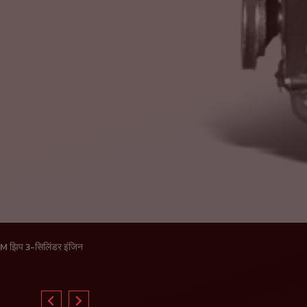
M झिप 3-सिलिंडर इंजिन