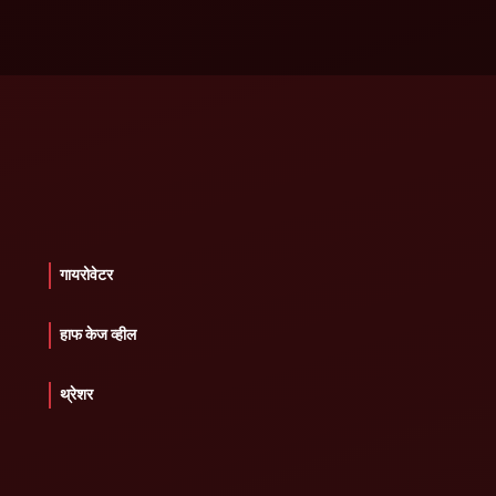
गायरोवेटर
हाफ केज व्हील
थ्रेशर