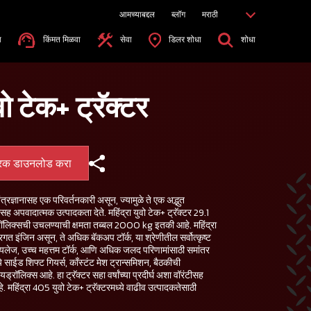
आमच्याबद्दल
ब्लॉग
मराठी
ा
किंमत मिळवा
सेवा
डिलर शोधा
शोधा
वो टेक+ ट्रॅक्टर
्रक डाउनलोड करा
तंत्रज्ञानासह एक परिवर्तनकारी असून, ज्यामुळे ते एक अद्भुत
 अपवादात्मक उत्पादकता देते. महिंद्रा युवो टेक+ ट्रॅक्टर 29.1
ॉलिक्सची उचलण्याची क्षमता तब्बल 2000 kg इतकी आहे. महिंद्रा
्रगत इंजिन असून, ते अधिक बॅकअप टॉर्क, या श्रेणीतील सर्वोत्कृष्ट
ज, उच्च महत्तम टॉर्क, आणि अधिक जलद परिणामांसाठी समांतर
्ये साईड शिफ्ट गियर्स, काँस्टंट मेश ट्रान्समिशन, बैठकीची
िक्स आहे. हा ट्रॅक्टर सहा वर्षांच्या प्रदीर्घ अशा वॉरंटीसह
े. महिंद्रा 405 युवो टेक+ ट्रॅक्टरमध्ये वाढीव उत्पादकतेसाठी