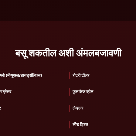
बसू शकतील अशी अंमलबजावणी
्लो (मॅन्युअल/हायड्रॉलिक्स)
रोटरी टीलर
ग ट्रेलर
फुल केज व्हील
र
लेव्हलर
सीड ड्रिल