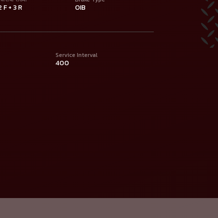
2 F + 3 R
OIB
Service Interval
400