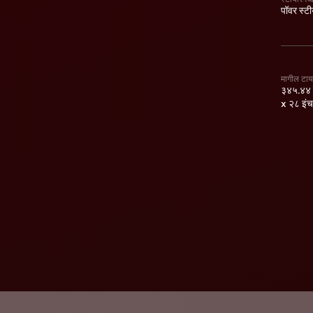
पॉवर स्टी
मागील टा
३४५.४४ म
x २८ इंच