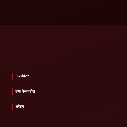
गायरोवेटर
हाफ केज व्हील
थ्रेशर