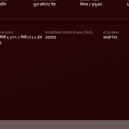
यरिंग
फुल काँस्टंट मेश
सिंगल / ड्युअल
1
यरचा आकार
हायड्रोलिक्स उचलण्याची क्षमता (किलो)
PTO RPM
िमी x ७११.२ मिमी (१३.६ इंच
2000
MSPTO
)