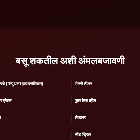
बसू शकतील अशी अंमलबजावणी
्लो (मॅन्युअल/हायड्रॉलिक्स)
रोटरी टीलर
ग ट्रेलर
फुल केज व्हील
र
लेव्हलर
सीड ड्रिल