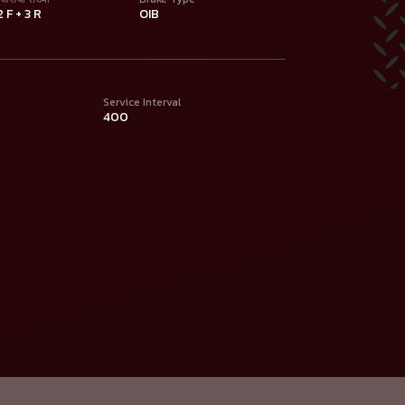
2 F + 3 R
OIB
Service Interval
400