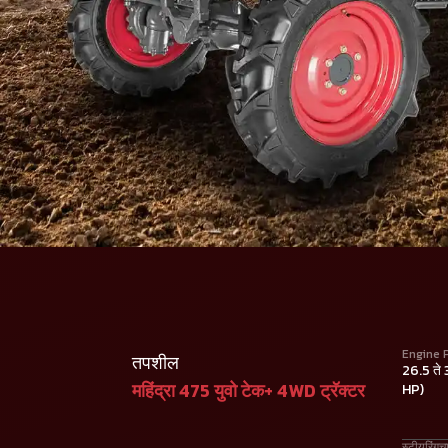
Engine 
तपशील
26.5 ते
महिंद्रा 475 युवो टेक+ 4WD ट्रॅक्टर
HP)
स्टीयरिंगच