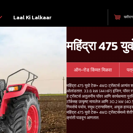
Laal Ki Lalkaar
खरीदन
महिंद्रा 475 य
ऑन-रोड किंमत मिळवा
पत
महिंद्रा 475 युवो टेक+ 4WD ट्रॅक्टर्स अत्यंत 
ओलांडतात. 33.8 kW (44 HP) इंजिन, पॉवर स्
हे ट्रॅक्टर्स अतुलनीय पॉवर आणि कार्यक्षमता प
टॉर्कसह उत्कृष्ट मायलेज आणि 30.2 kW (40
गियर्सचे पर्याय, स्मूथ ट्रान्समिशन, अचूक हायड्
महिंद्रा 475 युवो टेक+ 4WD ट्रॅक्टर्समध्ये शे
क्रांती घडवून आणतात.