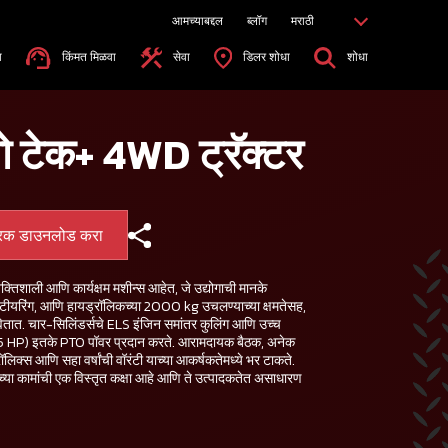
आमच्याबद्दल
ब्लॉग
मराठी
ा
किंमत मिळवा
सेवा
डिलर शोधा
शोधा
ुवो टेक+ 4WD ट्रॅक्टर
्रक डाउनलोड करा
शक्तिशाली आणि कार्यक्षम मशीन्स आहेत, जे उद्योगाची मानके
टीयरिंग, आणि हायड्रॉलिकच्या 2000 kg उचलण्याच्या क्षमतेसह,
ुरवितात. चार-सिलिंडर्सचे ELS इंजिन समांतर कुलिंग आणि उच्च
.5 HP) इतके PTO पॉवर प्रदान करते. आरामदायक बैठक, अनेक
रॉलिक्स आणि सहा वर्षांची वॉरंटी याच्या आकर्षकतेमध्ये भर टाकते.
तीच्या कामांची एक विस्तृत कक्षा आहे आणि ते उत्पादकतेत असाधारण