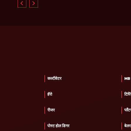
कल्टीवेटर
MB प
हॅरो
टिपिं
रीजर
प्लँट
पोस्ट होल डिगर
बेलर