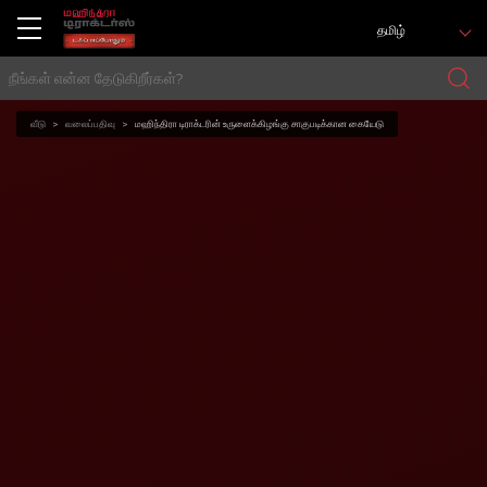
தமிழ்
வீடு
வலைப்பதிவு
மஹிந்திரா டிராக்டரின் உருளைக்கிழங்கு சாகுபடிக்கான கையேடு