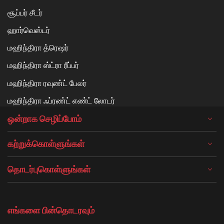
சூப்பர் சீடர்
ஹார்வெஸ்டர்
மஹிந்திரா த்ரெஷர்
மஹிந்திரா ஸ்ட்ரா ரீப்பர்
மஹிந்திரா ரவுண்ட் பேலர்
மஹிந்திரா ஃப்ரண்ட் எண்ட் லோடர்
ஒன்றாக செழிப்போம்
கற்றுக்கொள்ளுங்கள்
தொடர்புகொள்ளுங்கள்
எங்களை பின்தொடரவும்