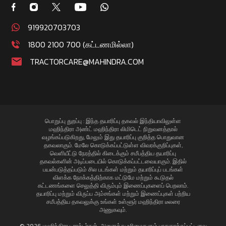
919920703703
1800 2100 700 (கட்டணமில்லா)
TRACTORCARE@MAHINDRA.COM
பொறுப்பு துறப்பு : இந்த தயாரிப்பு தகவல் இந்தியாவிலுள்ள
மஹிந்திரா அண்ட் மஹிந்திரா லிமிடெட் நிறுவனத்தால்
வழங்கப்படுகிறது, மேலும் இது தயாரிப்பு குறித்த பொதுவான
தகவலாகும். மேலே கொடுக்கப்பட்டுள்ள விவரக்குறிப்புகள்,
வெளியீட்டு நேரத்தில் கிடைக்கும் சமீபத்திய தயாரிப்பு
தகவல்களின் அடிப்படையில் கொடுக்கப்பட்டவையாகும். இதில்
பயன்படுத்தப்படும் சில படங்கள் மற்றும் தயாரிப்புப் படங்கள்
விளக்க நோக்கத்திற்காக மட்டுமே மற்றும் கூடுதல்
கட்டணங்களை செலுத்தி விரும்பும் இணைப்புகளைப் பெறலாம்.
தயாரிப்பு மற்றும் விருப்ப அம்சங்கள் மற்றும் இணைப்புகள் பற்றிய
சமீபத்திய தகவலுக்கு உங்கள் உள்ளூர் மஹிந்திரா டீலரை
அணுகவும்.