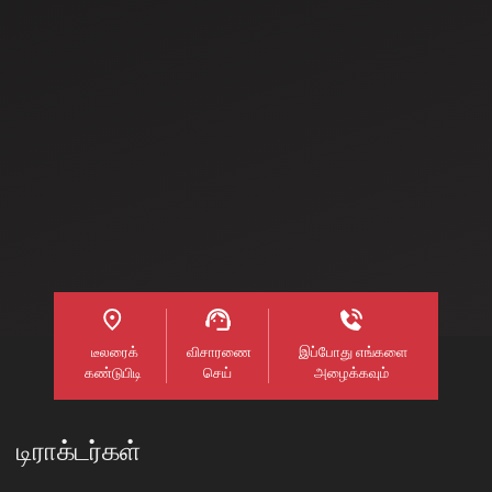
பாதிக்கும் மேற்பட்டவர்கள்
தேடுகிறார்கள் அதே
விவசாயம் அல்லது அது
சமயத்தில்
சார்ந்த நடவடிக்கைகளில்
ஈடுபட்டு
சம்பாதிக்கின்றனர்.
கணிசமான
எண்ணிக்கையிலான
விவசாயிகள் பொதுவாக
ஒரு சிறிய நிலத்தை
வைத்திருக்கிறார்கள்.
இந்தியாவில் உள்ள
நிலத்தின் சராசரி அளவு 2
ஹெக்டேருக்கு மேல்
டீலரைக்
விசாரணை
இப்போது எங்களை
இல்லை.
கண்டுபிடி
செய்
அழைக்கவும்
மேலும் படிக்க
டிராக்டர்கள்