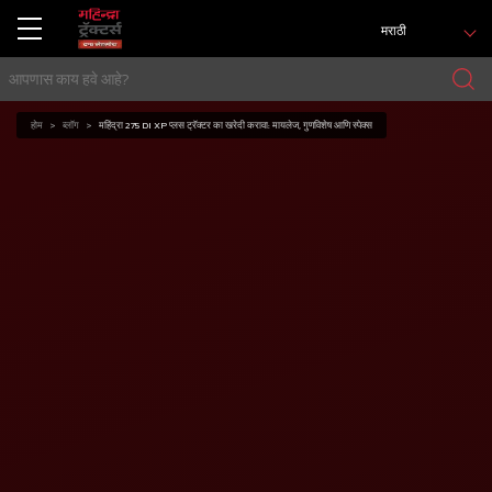
मराठी
होम
ब्लॉग
महिंद्रा 275 DI XP प्लस ट्रॅक्टर का खरेदी करावा: मायलेज, गुणविशेष आणि स्पेक्स